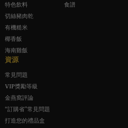
特色飲料
食譜
切絲豬肉乾
有機糙米
椰香飯
海南雞飯
資源
常見問題
VIP獎勵等級
金燕窩評論
“訂購省”常見問題
打造您的禮品盒