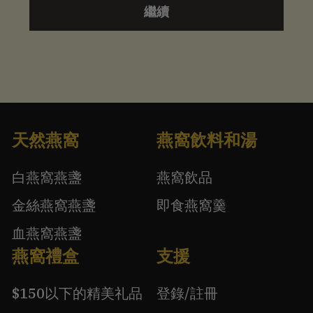
繼續
天然燕窩
燕窩飲料和湯
白燕窩燕盞
燕窩飲品
金絲燕窩燕盞
即食燕窩羹
血燕窩燕盞
燕窩禮盒
支援
$150以下的精美礼品
登錄/註冊