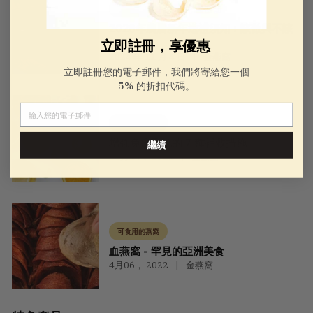
中國禮物
老年人的中國禮物
2026年農曆新年送禮須知：該做與不該
做的事項
立即註冊，享優惠
2024 年 11 月 4 日
金燕窩
立即註冊您的電子郵件，我們將寄給您一個
5% 的折扣代碼。
電子郵件
可食用的燕窩
增強免疫系統的 7 種補救措施
繼續
10月14， 2021
金燕窩
可食用的燕窩
血燕窩 - 罕見的亞洲美食
4月06， 2022
金燕窩