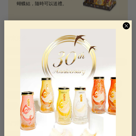
蝴蝶結，隨時可以送禮。
探索更多
開學季
美麗與健康
金絲燕唾液
有機雞精
中國送給老年人的禮物
中國禮品創意
中國新年禮物
膠原蛋白飲品
公司新聞
可食用的燕窩
食用燕窩食譜
送給女性的禮物
送給她的禮物
節日送禮
美國製造
美國製造
中秋節禮品
母親節禮物指南
母親節
新聞與公告
特色食品
春季過敏
中醫
越南禮品
健康日常
熱門帖子