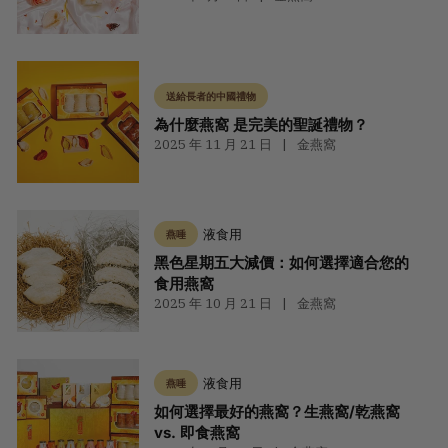
送給長者的中國禮物
為什麼燕窩 是完美的聖誕禮物？
2025 年 11 月 21 日
金燕窩
液食用
燕唾
黑色星期五大減價：如何選擇適合您的
食用燕窩
2025 年 10 月 21 日
金燕窩
液食用
燕唾
如何選擇最好的燕窩？生燕窩/乾燕窩
vs. 即食燕窩