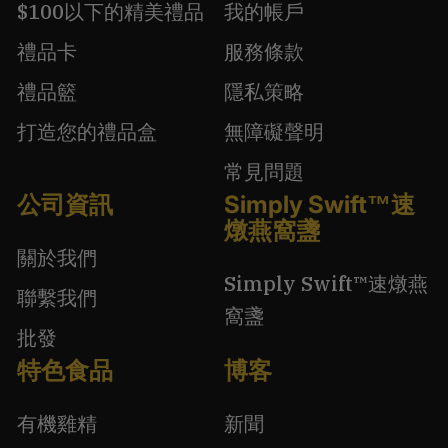
$100以下的精美禮品
我的帳戶
禮品卡
服務條款
禮品籃
隱私策略
打造您的禮品盒
無障礙聲明
常見問題
公司資訊
Simply Swift™速
燉燕窩盞
關於我們
Simply Swift™速燉燕
聯繫我們
窩盞
批發
特色食品
博客
有機雞精
新聞