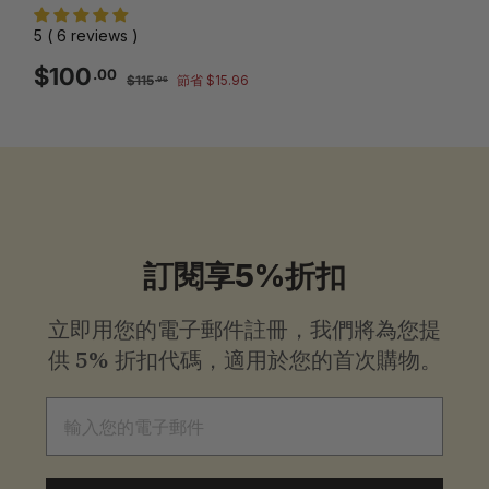
5 ( 6 reviews )
銷
一
$100.00
$100
.00
$115.96
$115
節省 $15.96
.96
售
般
價
價
格
格
訂閱享5%折扣
立即用您的電子郵件註冊，我們將為您提
供
5% 折扣代碼，適用於您的首次購物。
電子郵件