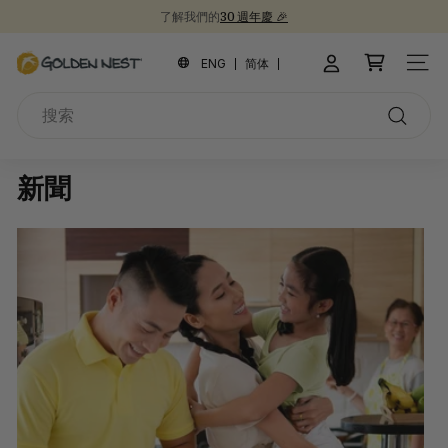
跳
了解我們的
30 週年慶 🎉
到
新品上市！
為開學季囤積健康食品 📚
30週年紀念禮盒 🎁
暫
內
金
停
ENG
简体
網站
容
幻
燕
燈
搜
窩
片
索
搜
索
新聞