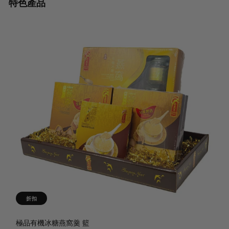
特色產品
折扣
極品有機冰糖燕窩羹 籃