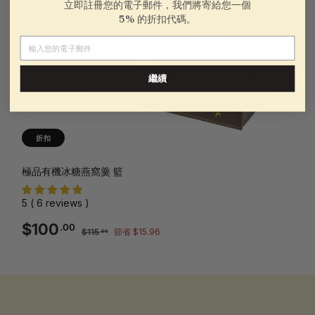
立即註冊您的電子郵件，我們將寄給您一個
5% 的折扣代碼。
電子郵件
繼續
折扣
極品有機冰糖燕窩羹 籃
5 ( 6 reviews )
銷
一
$100.00
$100
.00
$115.96
$115
節省 $15.96
.96
售
般
價
價
格
格