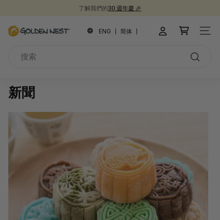
跳
了解我們的
30 週年慶 🎉
到
新品上市！
為開學季囤積健康食品 📚
30週年紀念禮盒 🎁
暫
內
金
停
ENG
简体
網站
容
幻
燕
燈
搜
窩
片
索
搜
索
新聞