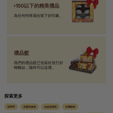
150以下的精美禮品
$
為任何特殊場合留下好印象。
禮品籃
我們的禮品籃已包裝好並打好
蝴蝶結，隨時可以送禮。
探索更多
開學季
美麗與健康
金絲燕唾液
有機雞精