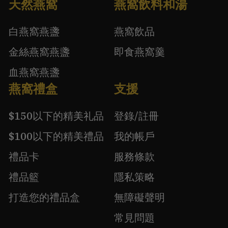
天然燕窩
燕窩飲料和湯
白燕窩燕盞
燕窩飲品
金絲燕窩燕盞
即食燕窩羹
血燕窩燕盞
燕窩禮盒
支援
$150以下的精美礼品
登錄/註冊
$100以下的精美禮品
我的帳戶
禮品卡
服務條款
禮品籃
隱私策略
打造您的禮品盒
無障礙聲明
常見問題