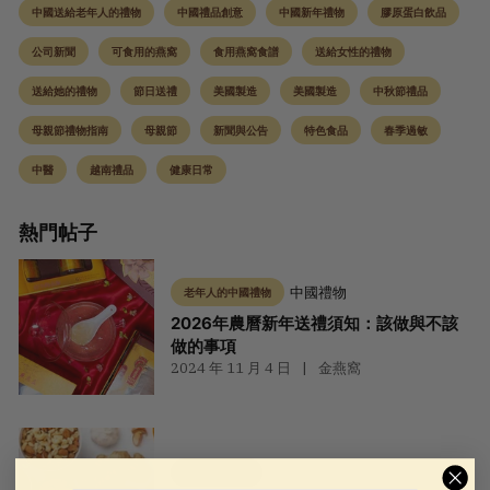
中國送給老年人的禮物
中國禮品創意
中國新年禮物
膠原蛋白飲品
公司新聞
可食用的燕窩
食用燕窩食譜
送給女性的禮物
送給她的禮物
節日送禮
美國製造
美國製造
中秋節禮品
母親節禮物指南
母親節
新聞與公告
特色食品
春季過敏
中醫
越南禮品
健康日常
熱門帖子
中國禮物
老年人的中國禮物
2026年農曆新年送禮須知：該做與不該
做的事項
2024 年 11 月 4 日
金燕窩
可食用的燕窩