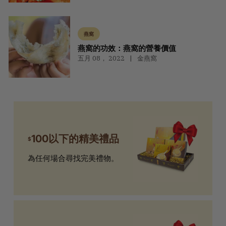
燕窩
燕窩的功效：燕窩的營養價值
五月 08， 2022
金燕窩
100以下的精美禮品
$
為任何場合尋找完美禮物。