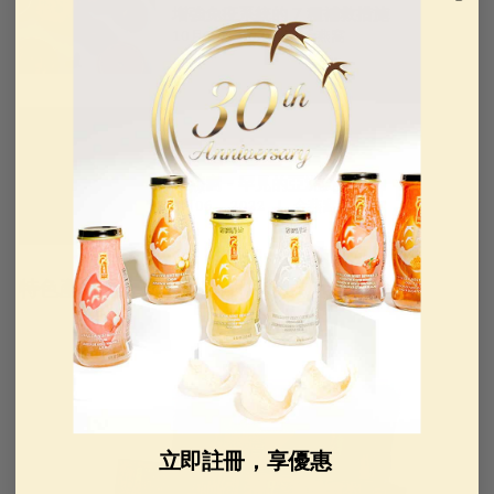
增強免疫系統的 7 種補救措施
10月14， 2021
金燕窩
可食用的燕窩
血燕窩 - 罕見的亞洲美食
4月06， 2022
金燕窩
特色產品
立即註冊，享優惠