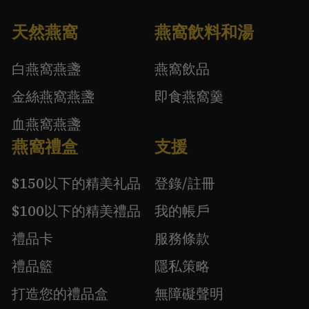
天然燕窩
燕窩飲料和湯
白燕窩燕盞
燕窩飲品
金絲燕窩燕盞
即食燕窩羹
血燕窩燕盞
燕窩禮盒
支援
$150以下的精美礼品
登錄/註冊
$100以下的精美禮品
我的帳戶
禮品卡
服務條款
禮品籃
隱私策略
打造您的禮品盒
無障礙聲明