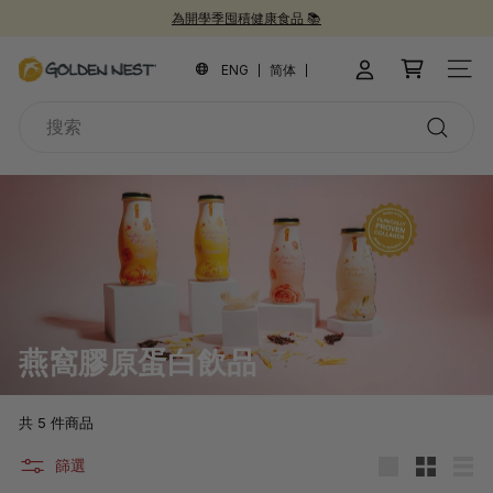
跳
為開學季囤積健康食品 📚
到
新品上市！
30週年紀念禮盒 🎁
30 週年慶 🎉
暫
內
金
停
ENG
简体
網站
容
幻
燕
燈
搜
窩
片
索
搜
索
燕窩膠原蛋白飲品
共 5 件商品
篩選
大
小
清