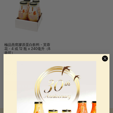
9
9
9
9
起
起
極品燕窩膠原蛋白飲料 - 芙蓉
花 - 4 或 12 瓶 x 240毫升（8
盎司）
5 ( 1 review )
$
$23
.99
起
2
添加到購物車
3
.
9