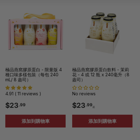
單
極品燕窩膠原蛋白 - 限量版 4
極品燕窩膠原蛋白飲料 - 茉莉
種口味多樣包裝（每包 240
花 - 4 或 12 瓶 x 240毫升（8
mL/ 8 盎司）
盎司）
4.91 ( 11 reviews )
No reviews
$
$
$23
$23
.99
.99
起
2
2
添加到購物車
添加到購物車
3
3
.
.