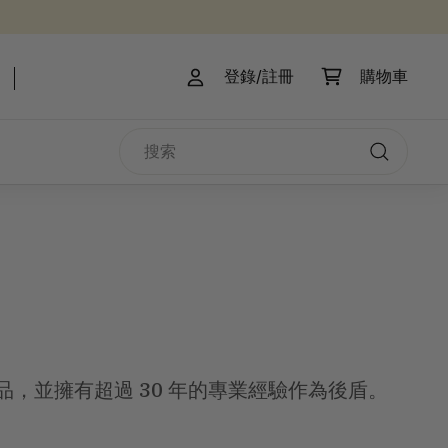
登錄/註冊
購物車
搜
索
搜
索
，並擁有超過 30 年的專業經驗作為後盾。