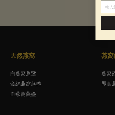
電子郵
天然燕窩
燕窩
白燕窩燕盞
燕窩
金絲燕窩燕盞
即食
血燕窩燕盞