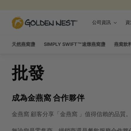
跳
到
內
金
公司資訊
資
容
燕
窩
天然燕窩盞
SIMPLY SWIFT™速燉燕窩盞
燕窩飲
批發
成為金燕窩 合作夥伴
金燕窩 顧客分享「金燕窩 」值得信賴的品質
無論您是零售商、經銷商還是餐飲服務合作夥