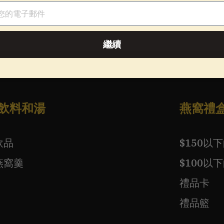
件
繼續
飲料和湯
燕窩禮
飲品
$150以
燕窩羹
$100以
禮品卡
禮品籃