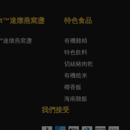
wift™速燉燕窩盞
特色食品
ift™速燉燕窩盞
有機雞精
特色飲料
切絲豬肉乾
有機糙米
椰香飯
海南雞飯
我們接受