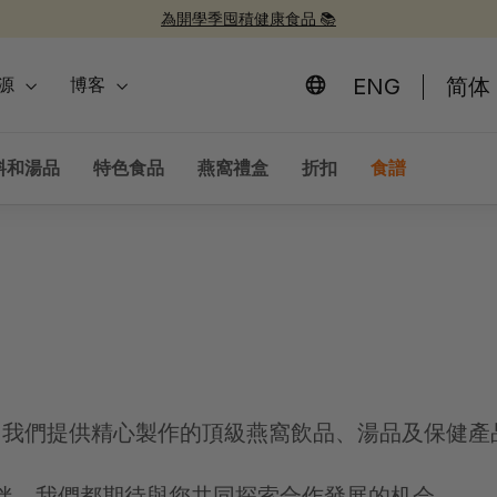
為開學季囤積健康食品 📚
新品上市！
30週年紀念禮盒 🎁
30 週年慶 🎉
暫
停
ENG
简体
源
博客
幻
燈
片
料和湯品
特色食品
燕窩禮盒
折扣
食譜
。我們提供精心製作的頂級燕窩飲品、湯品及保健產品
伴，我們都期待與您共同探索合作發展的机会。