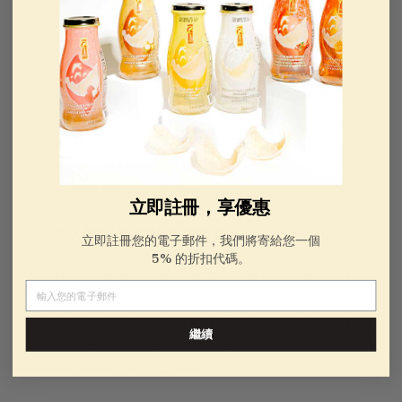
安全選擇。
100%純天然正品燕窩
金燕窩 是真實性和品質的代名詞。我們已成為美國的領導
品牌，只提供家庭可以信賴的正品燕窩產品。我們對卓越
的承諾意味著您可以享受我們的白色燕窩帶來的令人難以
置信的好處，無論您是將其作為禮物送給您的妻子、媽
媽，還是期待擁有一個小燕窩。
立即註冊，享優惠
令人難以置信的健康益處
立即註冊您的電子郵件，我們將寄給您一個
5% 的折扣代碼。
燕窩因其顯著的健康益處而被中醫尊為超級食物。這種天
電子郵件
然產品富含必需胺基酸、鉀、鈣、鐵和許多其他有助於增
強身體的礦物質。透過消費金燕窩的白色燕窩，您不僅可
繼續
以享受奢華的享受，還可以促進健康，使其成為這個節日
送給孕婦和媽媽們的理想禮物。