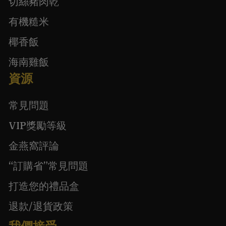
切絲豬肉乾
有機糙米
椰香飯
海南雞飯
資源
常見問題
VIP獎勵等級
金燕窩評論
“訂購省”常見問題
打造您的禮品盒
退款/退貨政策