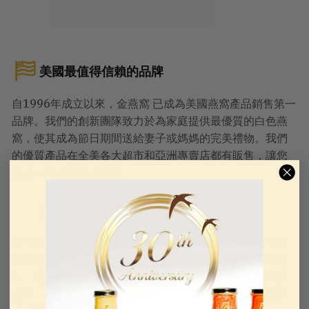
美國最值得信賴的品牌
自1996年成立以來，金燕窩 已成為美國燕窩產品銷售第一
品牌。我們的創新團隊致力於為家庭提供最優質的白色燕
窩，使其成為節日期間送給妻子或媽媽的完美禮物。我們
的優質產品在全美各大超市和亞洲專賣店都有販售，讓您
在這個聖誕節放心購買。
超優質天然燕窩
我們為提供超出預期的超優質白燕窩而感到自豪。每個等
級都提供卓越的味道和質地，並採用豪華保護材料精美包
裝。我們專有的三步驟傳統手部清潔技術可確保燕窩保持
完整，不含漂白或有害化學物質，使其成為孕婦和家庭的