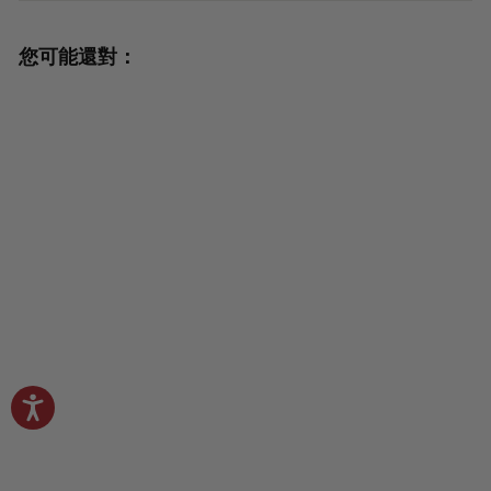
您可能還對：
極品天然白燕窩禮盒AAA - 227克（8
盎司）
4.83 ( 182 reviews )
$
$720
.00