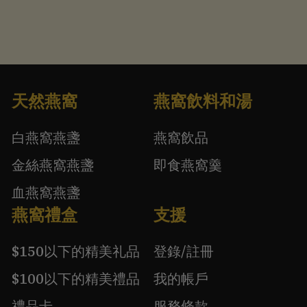
天然燕窩
燕窩飲料和湯
白燕窩燕盞
燕窩飲品
金絲燕窩燕盞
即食燕窩羹
血燕窩燕盞
燕窩禮盒
支援
$150以下的精美礼品
登錄/註冊
$100以下的精美禮品
我的帳戶
禮品卡
服務條款