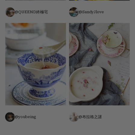
@QUEEND終極宅
@SandyJlove
@youbeing
@布拉格之謎