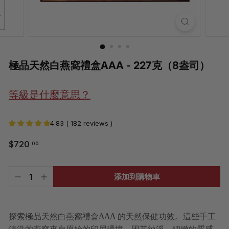
極品天然白燕窩禮盒AAA - 227克（8盎司）
等級是什麼意思？
4.83 ( 182 reviews )
$720.00
$720
.00
常
規
價
已
添加到購物車
含
格
−
+
稅。
運
費
將
探索極品天然白燕窩禮盒AAA 的天然保健功效。這些手工
於