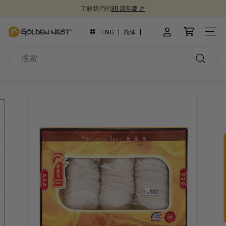
跳
了解我們的
30 週年慶 🎉
到
新品上市！
為開學季囤積健康食品 📚
30週年紀念禮盒 🎁
暫
內
金
停
ENG
简体
網站
容
幻
燕
燈
搜
窩
片
索
搜
索