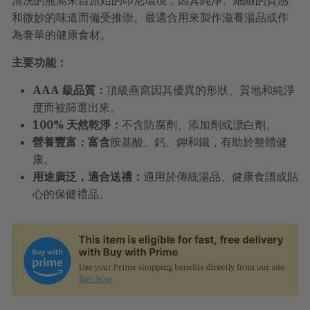
清洗的燕窩來自原始的印尼環境，因其純淨、細緻的質感
結
帳
和微妙的味道而備受推崇。最適合用來製作滋養湯品或作
時
為奢華的健康食材。
計
算。
主要功能：
AAA 級品質：
頂級燕窩因其優異的形狀、質地和純淨
度而被篩選出來。
100% 天然乾淨：
不含防腐劑、添加劑或漂白劑。
營養豐富：富含
胺基酸、鈣、鉀和鐵，有助於整體健
康。
用途廣泛，適合送禮：
適用於傳統湯品、健康食譜或貼
心的保健禮品。