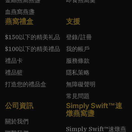
血燕窩燕盞
燕窩禮盒
支援
$150以下的精美礼品
登錄/註冊
$100以下的精美禮品
我的帳戶
禮品卡
服務條款
禮品籃
隱私策略
打造您的禮品盒
無障礙聲明
常見問題
公司資訊
Simply Swift™速
燉燕窩盞
關於我們
Simply Swift™速燉燕