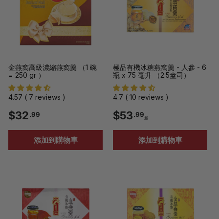
9
金燕窩高級濃縮燕窩羹 （1 碗
極品有機冰糖燕窩羹 - 人參 - 6
= 250 gr ）
瓶 x 75 毫升 （2.5盎司）
4.57 ( 7 reviews )
4.7 ( 10 reviews )
$
$
$32
$53
.99
.99
起
3
5
添加到購物車
添加到購物車
2
3
.
.
9
9
9
9
起