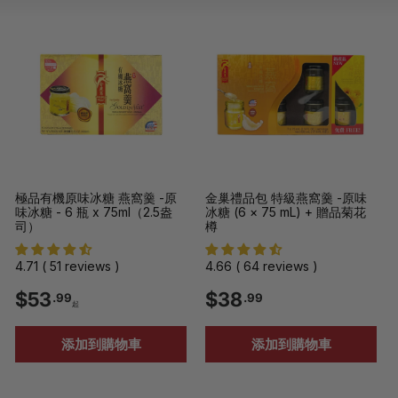
單
極品有機原味冰糖 燕窩羹 -原
金巢禮品包 特級燕窩羹 -原味
味冰糖 - 6 瓶 x 75ml（2.5盎
冰糖 (6 × 75 mL) + 贈品菊花
司）
樽
4.71 ( 51 reviews )
4.66 ( 64 reviews )
$
$
$53
$38
.99
.99
起
5
3
添加到購物車
添加到購物車
3
8
.
.