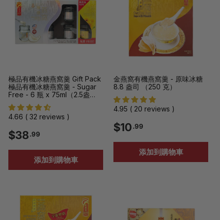
9
9
起
起
極品有機冰糖燕窩羹 Gift Pack
金燕窩有機燕窩羹 - 原味冰糖
極品有機冰糖燕窩羹 - Sugar
8.8 盎司 （250 克）
Free - 6 瓶 x 75ml（2.5盎
司） + 無糖菊花瓶
4.95 ( 20 reviews )
4.66 ( 32 reviews )
$
$10
.99
$
$38
.99
1
3
添加到購物車
0
添加到購物車
8
.
.
9
9
9