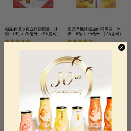
極品有機冰糖血燕燕窩羹 - 冰
極品有機冰糖金絲燕窩羹 - 冰
糖 - 6瓶 x 75毫升 （2.5盎司）
糖 - 6瓶 x 75毫升 （2.5盎司）
4.94 ( 17 reviews )
4.53 ( 15 reviews )
$
$
$63
$63
.99
.99
起
起
6
6
添加到購物車
添加到購物車
3
3
.
.
9
9
9
9
起
起