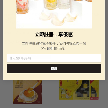
極品有機冰糖血燕燕窩羹 - 紅
金燕窩有機燕窩羹 - 無糖 8.8
棗和枸杞 - 6 瓶 x 75 毫升
盎司 （250 克）
（2.5盎司）
4.79 ( 19 reviews )
4.94 ( 17 reviews )
立即註冊，享優惠
$
$10
.99
$
$63
.99
立即註冊您的電子郵件，我們將寄給您一個
起
1
5% 的折扣代碼。
6
添加到購物車
0
添加到購物車
電子郵件
3
.
.
繼續
9
9
9
9
起