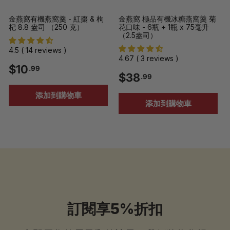
金燕窩有機燕窩羹 - 紅棗 & 枸
金燕窩 極品有機冰糖燕窩羹 菊
杞 8.8 盎司 （250 克）
花口味 - 6瓶 + 1瓶 x 75毫升
（2.5盎司）
4.5 ( 14 reviews )
4.67 ( 3 reviews )
$
$10
.99
$
$38
.99
1
3
添加到購物車
0
添加到購物車
8
.
.
9
9
9
9
訂閱享5%折扣