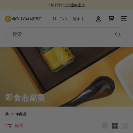
跳
新品上市！
30週年紀念禮盒 🎁
到
為開學季囤積健康食品 📚
暫
內
金
停
ENG
简体
網站
容
幻
燕
燈
搜
窩
片
索
搜
索
即食燕窩羹
共 14 件商品
篩選
大
小
清