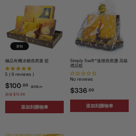
0
9
9
9
.
0
0
折扣
極品有機冰糖燕窩羹 籃
Simply Swift™速燉燕窩盞 高級
禮品籃
5 ( 6 reviews )
No reviews
銷
一
$
$100
.00
$
$115
.96
$
$336
售
般
.00
1
1
節省 $15.96
價
價
1
3
格
格
5
0
添加到購物車
添加到購物車
.
3
9
0
6
6
.
.