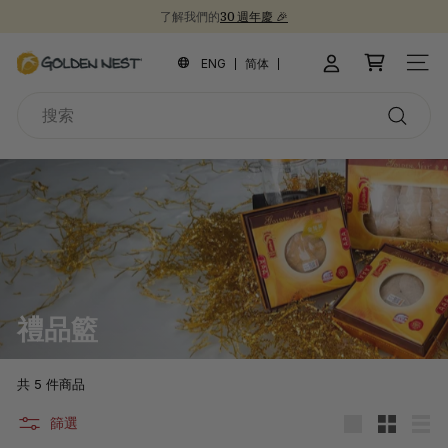
跳
了解我們的
30 週年慶 🎉
到
新品上市！
為開學季囤積健康食品 📚
30週年紀念禮盒 🎁
暫
內
金
停
ENG
简体
網站
容
幻
燕
燈
搜
窩
片
索
搜
索
禮品籃
共 5 件商品
篩選
大
小
清