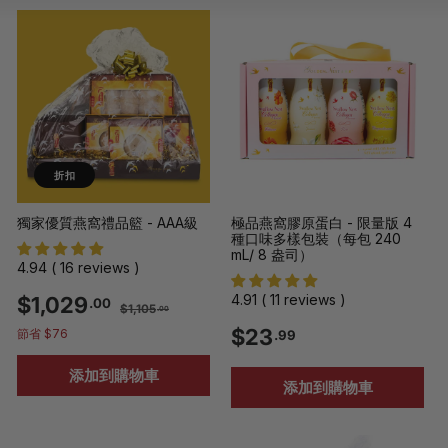
單
折扣
獨家優質燕窩禮品籃 - AAA級
極品燕窩膠原蛋白 - 限量版 4
種口味多樣包裝（每包 240
mL/ 8 盎司）
4.94 ( 16 reviews )
銷
一
$
4.91 ( 11 reviews )
$1,029
.00
$
$1,105
.00
售
般
1
$
$23
1
.99
節省 $76
價
價
,
格
格
1
2
,
添加到購物車
0
添加到購物車
5
3
0
.
0
.
2