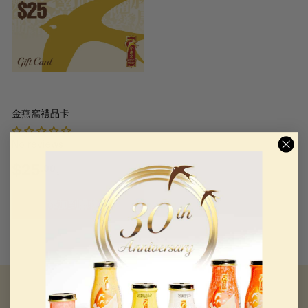
0
0
0
0
金燕窩禮品卡
No reviews
$
$25
.00
起
2
添加到購物車
5
.
0
0