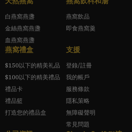
天然燕窩
燕窩飲料和湯
白燕窩燕盞
燕窩飲品
金絲燕窩燕盞
即食燕窩羹
血燕窩燕盞
燕窩禮盒
支援
$150以下的精美礼品
登錄/註冊
$100以下的精美禮品
我的帳戶
禮品卡
服務條款
禮品籃
隱私策略
打造您的禮品盒
無障礙聲明
常見問題