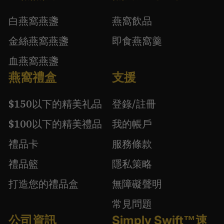
白燕窩燕盞
燕窩飲品
金絲燕窩燕盞
即食燕窩羹
血燕窩燕盞
燕窩禮盒
支援
$150以下的精美礼品
登錄/註冊
$100以下的精美禮品
我的帳戶
禮品卡
服務條款
禮品籃
隱私策略
打造您的禮品盒
無障礙聲明
常見問題
公司資訊
Simply Swift™速