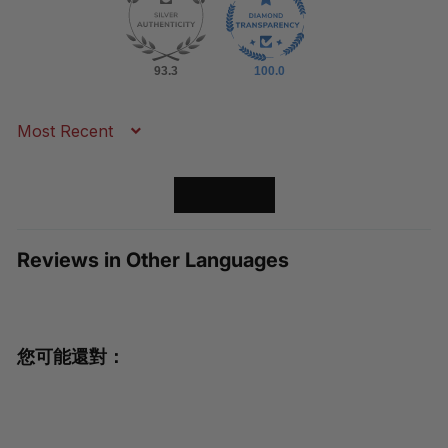
93.3
100.0
Sort by
LOAD MORE
Reviews in Other Languages
您可能還對：