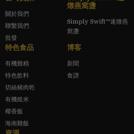
燉燕窩盞
關於我們
Simply Swift™速燉燕
聯繫我們
窩盞
批發
特色食品
博客
有機雞精
新聞
特色飲料
食譜
切絲豬肉乾
有機糙米
椰香飯
海南雞飯
資源