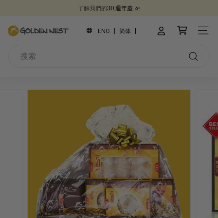
跳
了解我們的
30 週年慶 🎉
到
新品上市！
為開學季囤積健康食品 📚
30週年紀念禮盒 🎁
暫
內
金
停
ENG
简体
網站
容
幻
燕
燈
搜
窩
片
索
搜
索