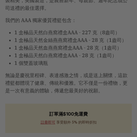
裝精美，美國製造，是農曆新年、母親節、週年紀念或公
計
算。
司送禮的最佳選擇。
我們的 AAA 獨家優質禮籃包含：
1 盒極品天然白燕窩禮盒AAA - 227 克（8盎司）
1 盒極品天然金絲燕燕窩禮盒AAA - 28 克（1盎司）
1 盒極品天然血燕燕窩禮盒AAA - 28 克（1盎司）
1 盒極品天然白燕窩禮盒AAA - 28 克（1盎司）
1 個雙蓋玻璃瓶
無論是慶祝里程碑、表達感激之情，或是送上關懷，這款
禮籃都體現了健康、傳統和優雅。它不僅是一份禮物，更
是一次有意義的體驗，傳遞您最美好的祝願。
訂單滿$100免運費
註冊即可
享受額外 5% 的即時折扣