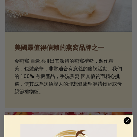
美國最值得信賴的燕窩品牌之一
金燕窩 自豪地推出其獨特的燕窩禮籃，製作精
美，包裝豪華，非常適合有意義的慶祝活動。我們
的 100% 有機產品，手洗燕窩 因其優質而精心挑
選，使其成為送給親人的理想健康聖誕禮物籃或母
親節禮物籃。