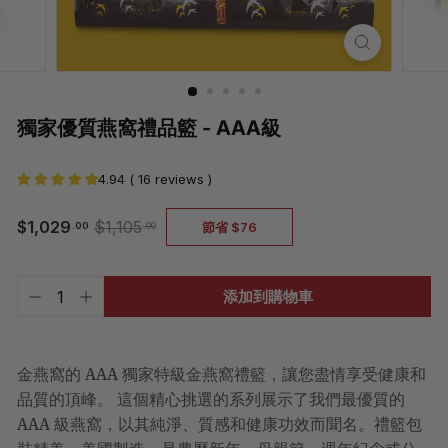
獨家優質燕窩禮品籃 - AAA級
4.94 ( 16 reviews )
$1,029.00
$1,105.00
$1,029
$1,105
節省 $76
.00
.00
常
銷
規
售
價
價
已
添加到購物車
格
格
含
−
+
稅。
運
費
將
金燕窩的 AAA 獨家特級金燕窩禮籃，讓您盡情享受健康和
於
品質的頂峰。 這個精心挑選的系列展示了我們最優質的
結
帳
AAA 級燕窩，以其純淨、質感和健康功效而聞名。禮籃包
時