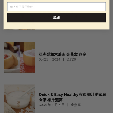
電子郵件
冰糖簡易燕窩湯食譜
2024 年 10 月 30 日
金燕窩
繼續
亞洲梨和木瓜碗 金燕窩 燕窩
5月21， 2024
金燕窩
Quick & Easy Healthy燕窩 椰汁湯家庭
食譜 椰汁燕窩
2024 年 1 月 8 日
金燕窩