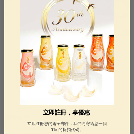
適合各種場合的優質禮物籃
金燕窩AAA級食用燕窩禮籃是紀念場合的完美選
擇，無論是農曆新年禮籃、母親節、生日或節日聚
會。這款優質禮籃也是企業禮品和慈善拍賣的貼心
選擇，為所有人帶來健康和幸福的禮物。
立即註冊，享優惠
燕窩食譜：
立即註冊您的電子郵件，我們將寄給您一個
5% 的折扣代碼。