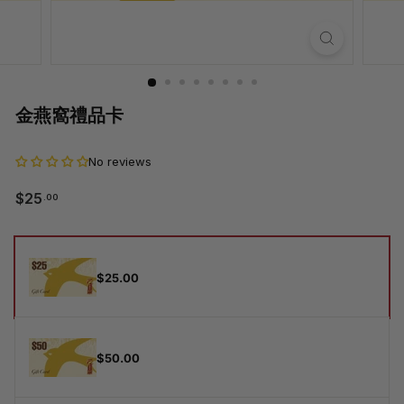
金燕窩禮品卡
No reviews
$25.00
$25
.00
常
規
價
禮
格
品
$25.00
卡
$50.00