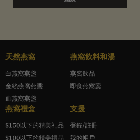
天然燕窩
燕窩飲料和湯
白燕窩燕盞
燕窩飲品
金絲燕窩燕盞
即食燕窩羹
血燕窩燕盞
燕窩禮盒
支援
$150以下的精美礼品
登錄/註冊
$100以下的精美禮品
我的帳戶