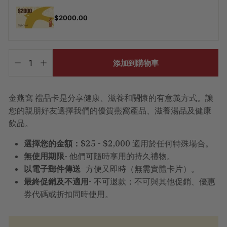
$2000.00
已
含
添加到購物車
−
+
稅。
運
費
將
金燕窩 禮品卡是分享健康、滋養和關懷的有意義方式。讓
於
您的親朋好友選擇我們的優質燕窩產品、滋養湯品及健康
結
帳
飲品。
時
計
選擇您的金額：
$25 - $2,000 適用於任何特殊場合。
算。
無使用期限
- 他們可隨時享用的持久禮物。
以電子郵件傳送
- 方便又即時（無需實體卡片）。
最終促銷及不適用
- 不可退款；不可與其他促銷、優惠
券代碼或折扣同時使用。