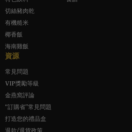
切絲豬肉乾
有機糙米
椰香飯
海南雞飯
資源
常見問題
VIP獎勵等級
金燕窩評論
“訂購省”常見問題
打造您的禮品盒
退款/退貨政策