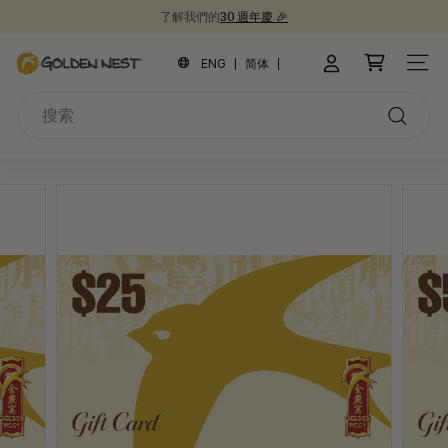
跳
了解我們的
30 週年慶 🎉
到
新品上市！
為開學季囤積健康食品 📚
30週年紀念禮盒 🎁
暫
內
金
停
ENG
简体
網站
容
幻
燕
燈
搜
窩
片
索
搜
索