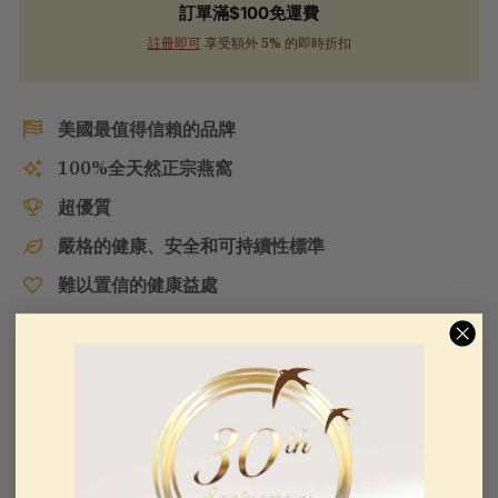
訂單滿$100免運費
註冊即可
享受額外 5% 的即時折扣
美國最值得信賴的品牌
100%全天然正宗燕窩
超優質
嚴格的健康、安全和可持續性標準
難以置信的健康益處
Customer Reviews
Be the first to write a review
WRITE A REVIEW