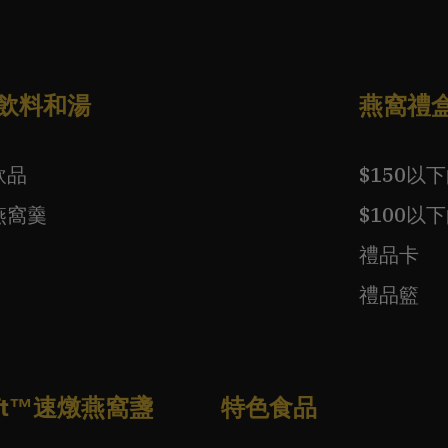
飲料和湯
燕窩禮
飲品
$150以
燕窩羹
$100以
禮品卡
禮品籃
wift™速燉燕窩盞
特色食品