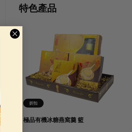
特色產品
折扣
極品有機冰糖燕窩羹 籃