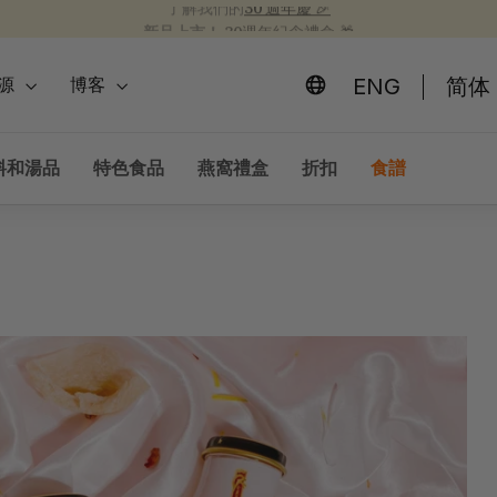
新品上市！
30週年紀念禮盒 🎁
為開學季囤積健康食品 📚
30 週年慶 🎉
暫
停
ENG
简体
源
博客
幻
燈
片
料和湯品
特色食品
燕窩禮盒
折扣
食譜