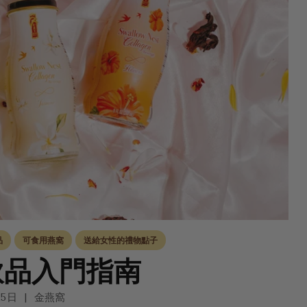
品
可食用燕窩
送給女性的禮物點子
飲品入門指南
25日
金燕窩