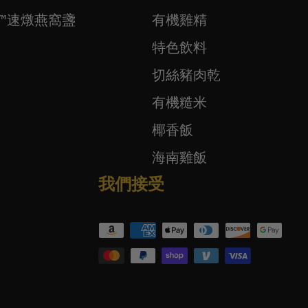
ift™速燉燕窩盞
有機雞精
特色飲料
切絲豬肉乾
有機糙米
椰香飯
海南雞飯
我們接受