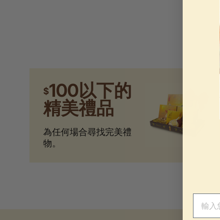
100以下的
$
精美禮品
為任何場合尋找完美禮
物。
電子郵