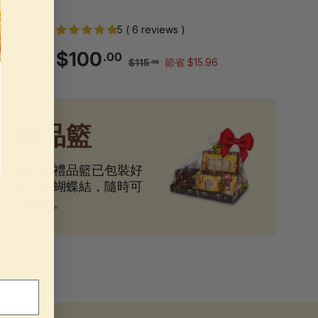
5 ( 6 reviews )
銷
一
$100.00
$100
.00
$115.96
$115
節省 $15.96
.96
售
般
價
價
格
格
禮品籃
我們的禮品籃已包裝好
並打好蝴蝶結，隨時可
以送禮。