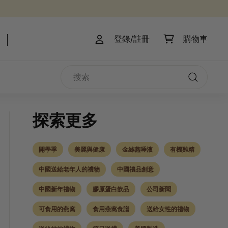
登錄/註冊
購物車
搜
索
搜
索
探索更多
開學季
美麗與健康
金絲燕唾液
有機雞精
中國送給老年人的禮物
中國禮品創意
中國新年禮物
膠原蛋白飲品
公司新聞
可食用的燕窩
食用燕窩食譜
送給女性的禮物