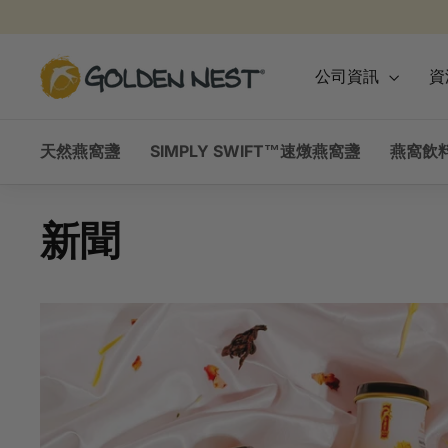
跳
到
內
金
公司資訊
資
容
燕
窩
天然燕窩盞
SIMPLY SWIFT™速燉燕窩盞
燕窩飲
新聞