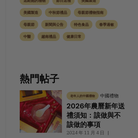
送給她的禮物
節日送禮
美國製造
美國製造
中秋節禮品
母親節禮物指南
母親節
新聞與公告
特色食品
春季過敏
中醫
越南禮品
健康日常
熱門帖子
中國禮物
老年人的中國禮物
2026年農曆新年送
禮須知：該做與不
該做的事項
2024 年 11 月 4 日