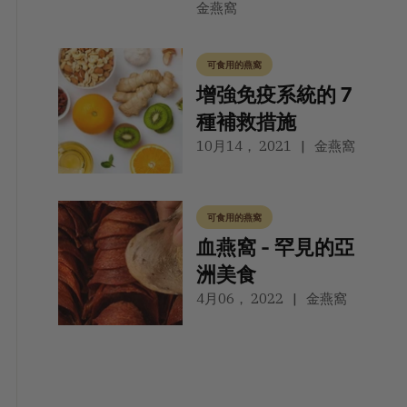
金燕窩
可食用的燕窩
增強免疫系統的 7
種補救措施
10月14， 2021
金燕窩
可食用的燕窩
血燕窩 - 罕見的亞
洲美食
4月06， 2022
金燕窩