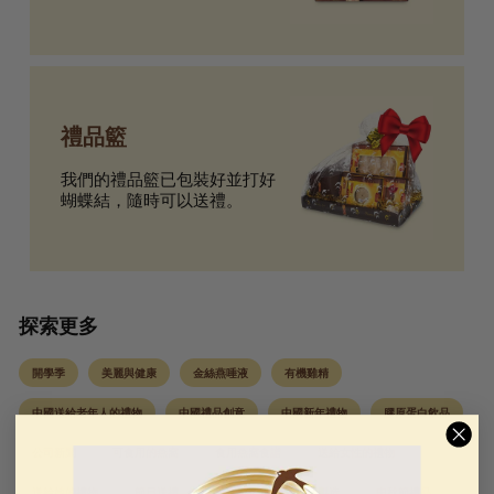
禮品籃
我們的禮品籃已包裝好並打好
蝴蝶結，隨時可以送禮。
探索更多
開學季
美麗與健康
金絲燕唾液
有機雞精
中國送給老年人的禮物
中國禮品創意
中國新年禮物
膠原蛋白飲品
公司新聞
可食用的燕窩
食用燕窩食譜
送給女性的禮物
送給她的禮物
節日送禮
美國製造
美國製造
中秋節禮品