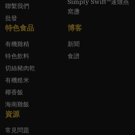
Simply Swift™速燉燕
聯繫我們
窩盞
批發
特色食品
博客
有機雞精
新聞
特色飲料
食譜
切絲豬肉乾
有機糙米
椰香飯
海南雞飯
資源
常見問題