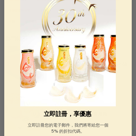
母親節禮物指南
母親節
新聞與公告
特色食品
春季過敏
中醫
越南禮品
健康日常
熱門帖子
中國禮物
老年人的中國禮物
2026年農曆新年送禮須知：該做與不該
做的事項
2024 年 11 月 4 日
金燕窩
可食用的燕窩
立即註冊，享優惠
增強免疫系統的 7 種補救措施
10月14， 2021
金燕窩
立即註冊您的電子郵件，我們將寄給您一個
5% 的折扣代碼。