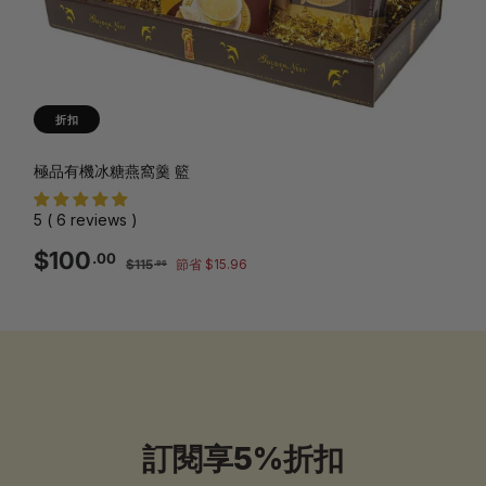
折扣
極品有機冰糖燕窩羹 籃
5 ( 6 reviews )
銷
一
$100.00
$100
.00
$115.96
$115
節省 $15.96
.96
售
般
價
價
格
格
訂閱享5%折扣