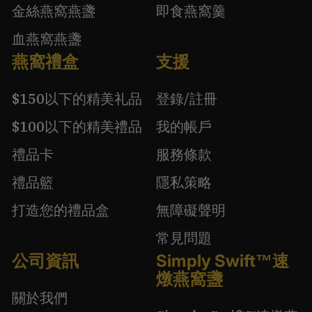
金絲燕窩燕盞
即食燕窩羹
血燕窩燕盞
燕窩禮盒
支援
$150以下的精美礼品
登錄/註冊
$100以下的精美禮品
我的帳戶
禮品卡
服務條款
禮品籃
隱私策略
打造您的禮品盒
無障礙聲明
常見問題
公司資訊
Simply Swift™速
燉燕窩盞
關於我們