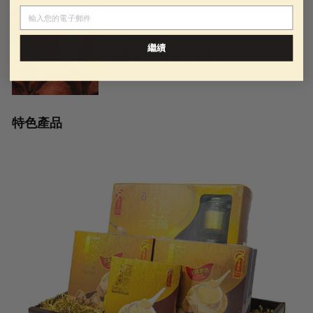
電子郵件
可食用的燕窩
繼續
血燕窩 - 罕見的亞洲美食
4月06， 2022
金燕窩
特色產品