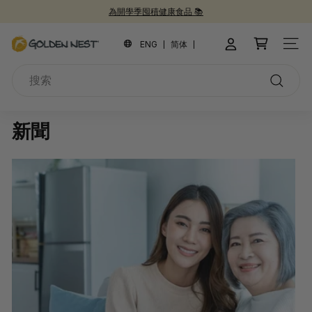
跳
為開學季囤積健康食品 📚
到
新品上市！
30週年紀念禮盒 🎁
30 週年慶 🎉
暫
內
金
停
ENG
简体
網站
容
幻
燕
燈
搜
窩
片
索
搜
索
新聞