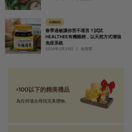
有機雞精
春季過敏讓你苦不堪言？試試
HEALTHEE有機雞精，以天然方式增強
免疫系統
2026年3月19日
金燕窩
100以下的精美禮品
$
為任何場合尋找完美禮物。