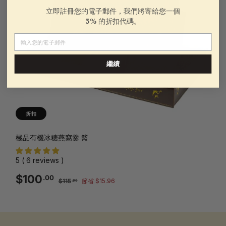
立即註冊您的電子郵件，我們將寄給您一個
5% 的折扣代碼。
電子郵件
繼續
折扣
極品有機冰糖燕窩羹 籃
5 ( 6 reviews )
銷
一
$100.00
$100
.00
$115.96
$115
節省 $15.96
.96
售
般
價
價
格
格