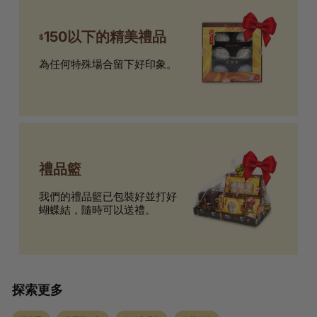
150以下的精美禮品
$
為任何特殊場合留下好印象。
禮品籃
我們的禮品籃已包裝好並打好
蝴蝶結，隨時可以送禮。
探索更多