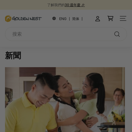
跳
了解我們的
30 週年慶 🎉
到
新品上市！
為開學季囤積健康食品 📚
30週年紀念禮盒 🎁
暫
內
金
停
ENG
简体
網站
容
幻
燕
燈
搜
窩
片
索
搜
索
新聞