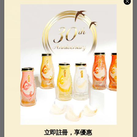
可食用的燕窩
增強免疫系統的 7 種補救措施
10月14， 2021
金燕窩
可食用的燕窩
血燕窩 - 罕見的亞洲美食
4月06， 2022
金燕窩
特色產品
立即註冊，享優惠