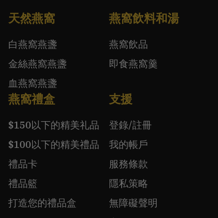
天然燕窩
燕窩飲料和湯
白燕窩燕盞
燕窩飲品
金絲燕窩燕盞
即食燕窩羹
血燕窩燕盞
燕窩禮盒
支援
$150以下的精美礼品
登錄/註冊
$100以下的精美禮品
我的帳戶
禮品卡
服務條款
禮品籃
隱私策略
打造您的禮品盒
無障礙聲明