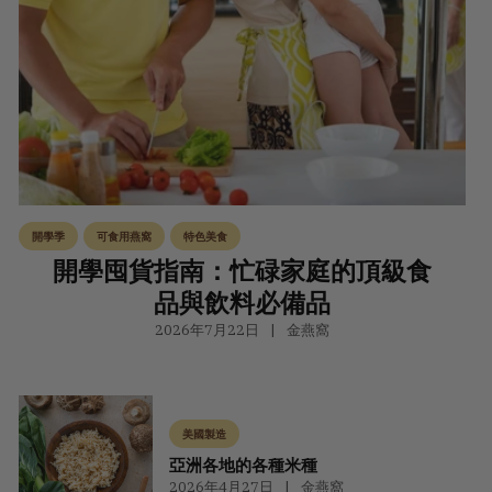
開學季
可食用燕窩
特色美食
開學囤貨指南：忙碌家庭的頂級食
品與飲料必備品
2026年7月22日
金燕窩
美國製造
亞洲各地的各種米種
2026年4月27日
金燕窩