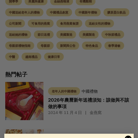
開學季
美麗與健康
金絲燕唾液
有機雞精
中國送給老年人的禮物
中國禮品創意
中國新年禮物
膠原蛋白飲品
公司新聞
可食用的燕窩
食用燕窩食譜
送給女性的禮物
送給她的禮物
節日送禮
美國製造
美國製造
中秋節禮品
母親節禮物指南
母親節
新聞與公告
特色食品
春季過敏
中醫
越南禮品
健康日常
熱門帖子
中國禮物
老年人的中國禮物
2026年農曆新年送禮須知：該做與不該
做的事項
2024 年 11 月 4 日
金燕窩