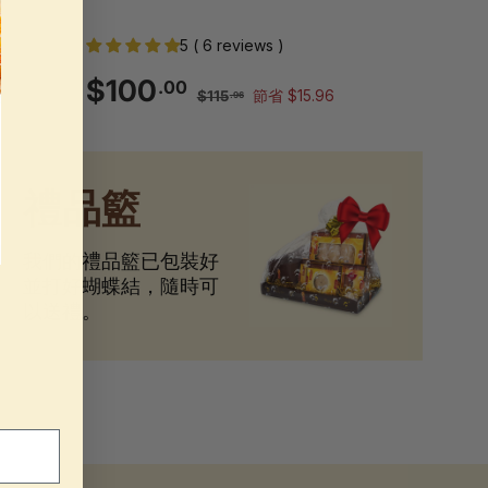
5 ( 6 reviews )
銷
一
$100.00
$100
.00
$115.96
$115
節省 $15.96
.96
售
般
價
價
格
格
禮品籃
我們的禮品籃已包裝好
並打好蝴蝶結，隨時可
以送禮。