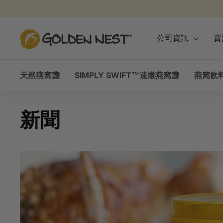
跳
到
內
金
公司資訊
資
容
燕
窩
天然燕窩盞
SIMPLY SWIFT™速燉燕窩盞
燕窩飲
新聞