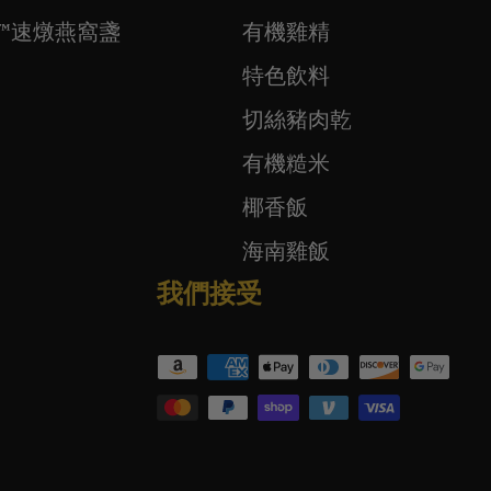
ift™速燉燕窩盞
有機雞精
特色飲料
切絲豬肉乾
有機糙米
椰香飯
海南雞飯
我們接受