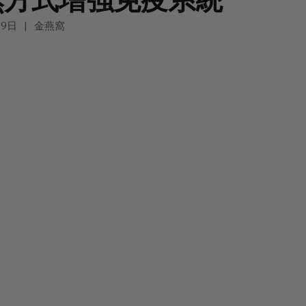
19日
金燕窩