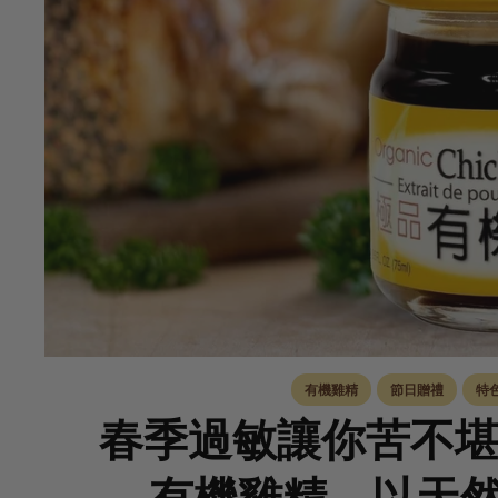
有機雞精
節日贈禮
特
春季過敏讓你苦不堪言
有機雞精，以天