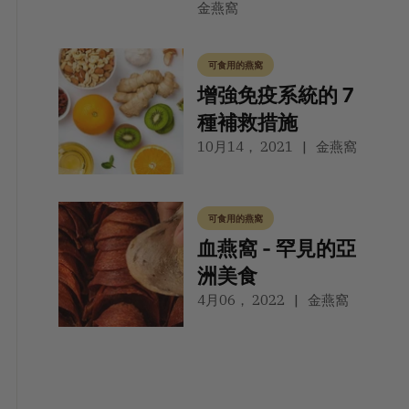
金燕窩
可食用的燕窩
增強免疫系統的 7
種補救措施
10月14， 2021
金燕窩
可食用的燕窩
血燕窩 - 罕見的亞
洲美食
4月06， 2022
金燕窩