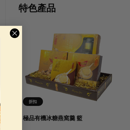
特色產品
折扣
極品有機冰糖燕窩羹 籃