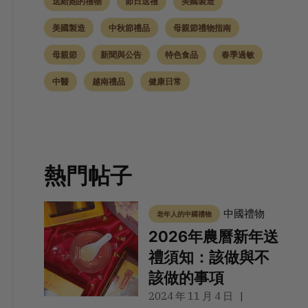
送給她的禮物
節日送禮
美國製造
美國製造
中秋節禮品
母親節禮物指南
母親節
新聞與公告
特色食品
春季過敏
中醫
越南禮品
健康日常
熱門帖子
中國禮物
老年人的中國禮物
2026年農曆新年送
禮須知：該做與不
該做的事項
2024 年 11 月 4 日