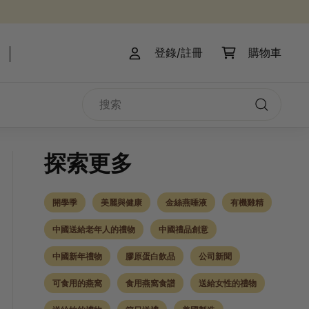
登錄/註冊
購物車
搜
索
搜
索
探索更多
開學季
美麗與健康
金絲燕唾液
有機雞精
中國送給老年人的禮物
中國禮品創意
中國新年禮物
膠原蛋白飲品
公司新聞
可食用的燕窩
食用燕窩食譜
送給女性的禮物