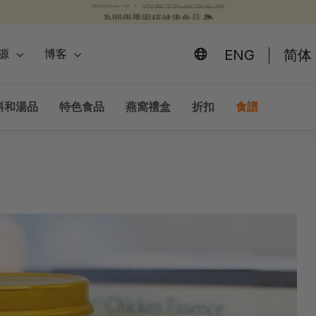
為開學季囤積健康食品 📚
新品上市！
30週年紀念禮盒 🎁
30 週年慶 🎉
暫
停
ENG
简体
源
博客
幻
燈
片
料和湯品
特色食品
燕窩禮盒
折扣
食譜