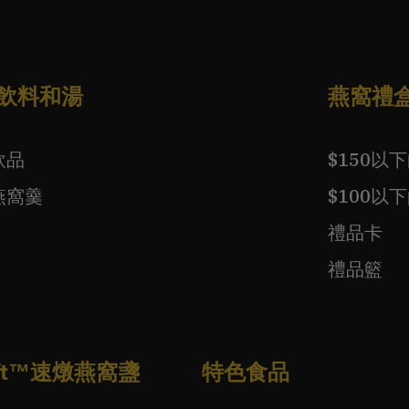
飲料和湯
燕窩禮
飲品
$150以
燕窩羹
$100以
禮品卡
禮品籃
wift™速燉燕窩盞
特色食品