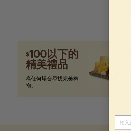
100以下的
$
精美禮品
為任何場合尋找完美禮
物。
電子郵