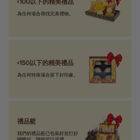
100以下的精美禮品
$
為任何場合尋找完美禮物。
150以下的精美禮品
$
為任何特殊場合留下好印象。
禮品籃
我們的禮品籃已包裝好並打好
蝴蝶結，隨時可以送禮。