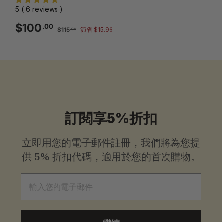
5 ( 6 reviews )
銷
一
$100.00
$100
.00
$115.96
$115
節省 $15.96
.96
售
般
價
價
格
格
訂閱享5%折扣
立即用您的電子郵件註冊，我們將為您提
供
5% 折扣代碼，適用於您的首次購物。
電子郵件