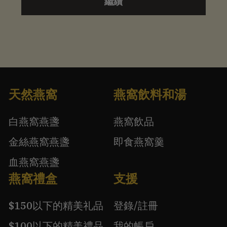
繼續
天然燕窩
燕窩飲料和湯
白燕窩燕盞
燕窩飲品
金絲燕窩燕盞
即食燕窩羹
血燕窩燕盞
燕窩禮盒
支援
$150以下的精美礼品
登錄/註冊
$100以下的精美禮品
我的帳戶