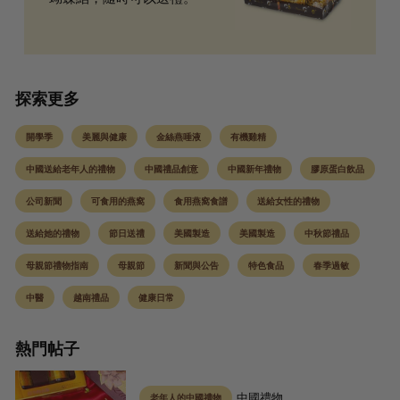
探索更多
開學季
美麗與健康
金絲燕唾液
有機雞精
中國送給老年人的禮物
中國禮品創意
中國新年禮物
膠原蛋白飲品
公司新聞
可食用的燕窩
食用燕窩食譜
送給女性的禮物
送給她的禮物
節日送禮
美國製造
美國製造
中秋節禮品
母親節禮物指南
母親節
新聞與公告
特色食品
春季過敏
中醫
越南禮品
健康日常
熱門帖子
中國禮物
老年人的中國禮物