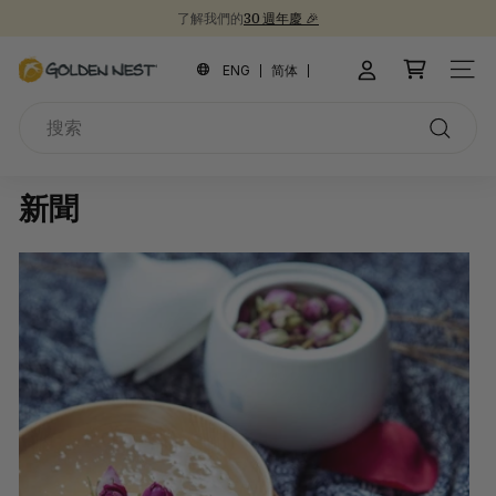
跳
了解我們的
30 週年慶 🎉
到
新品上市！
為開學季囤積健康食品 📚
30週年紀念禮盒 🎁
暫
內
金
停
ENG
简体
網站
容
幻
燕
燈
搜
窩
片
索
搜
索
新聞