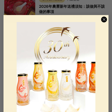
2026年農曆新年送禮須知：該做與不該
做的事項
2024 年 11 月 4 日
金燕窩
可食用的燕窩
增強免疫系統的 7 種補救措施
10月14， 2021
金燕窩
可食用的燕窩
血燕窩 - 罕見的亞洲美食
4月06， 2022
金燕窩
特色產品