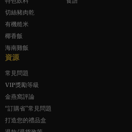
特色飲料
食譜
切絲豬肉乾
有機糙米
椰香飯
海南雞飯
資源
常見問題
VIP獎勵等級
金燕窩評論
“訂購省”常見問題
打造您的禮品盒
退款/退貨政策