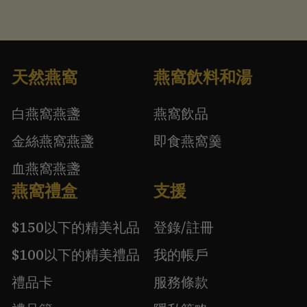
天然燕窩
燕窩飲料和湯
白燕窩燕盞
燕窩飲品
金絲燕窩燕盞
即食燕窩羹
血燕窩燕盞
燕窩禮盒
支援
$150以下的精美礼品
登錄/註冊
$100以下的精美禮品
我的帳戶
禮品卡
服務條款