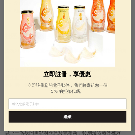
Simply Swift™速燉燕窩盞
極品有機冰糖燕窩羹 膠原蛋白
社區、永續發展與責任
慶祝30週年，也意味著要體認品牌在產品之外所扮演的角
色。
金燕窩 致力於永續發展與回饋社會，支持社區慈善事業及
立即註冊，享優惠
野生動物保育等公益活動。這正是我們在秉持金燕窩 價值
觀同時，追求負責任成長的又一途徑。
立即註冊您的電子郵件，我們將寄給您一個
5% 的折扣代碼。
電子郵件
下一章：我們的前路
繼續
如果說過去 30 年是以建立信任與擴大服務覆蓋為特徵，那
麼下一階段的重點將在於持續創新，特別是透過各種方