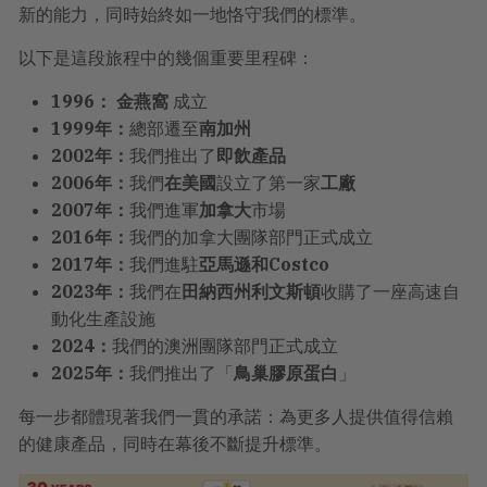
新的能力，同時始終如一地恪守我們的標準。
以下是這段旅程中的幾個重要里程碑：
1996：
金燕窩
成立
1999年：
總部遷至
南加州
2002年：
我們推出了
即飲產品
2006年：
我們
在美國
設立了第一家
工廠
2007年：
我們進軍
加拿大
市場
2016年：
我們的加拿大團隊部門正式成立
2017年：
我們進駐
亞馬遜和Costco
2023年：
我們在
田納西州利文斯頓
收購了一座高速自
動化生產設施
2024：
我們的澳洲團隊部門正式成立
2025年：
我們推出了「
鳥巢膠原蛋白
」
每一步都體現著我們一貫的承諾：為更多人提供值得信賴
的健康產品，同時在幕後不斷提升標準。