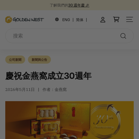
跳
新品上市！
30週年紀念禮盒 🎁
30 週年慶 🎉
到
為開學季囤積健康食品 📚
暫
內
金
停
ENG
简体
網站
容
幻
燕
燈
搜
窩
片
索
搜
索
公司新聞
新聞與公告
慶祝金燕窩成立30週年
2026年5月11日
作者：金燕窩