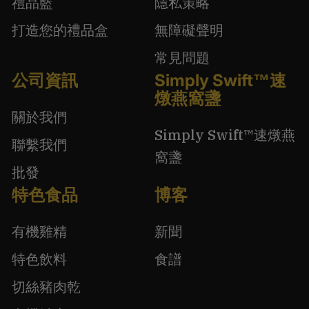
禮品籃
隱私策略
打造您的禮品盒
無障礙聲明
常見問題
公司資訊
Simply Swift™速
燉燕窩盞
關於我們
Simply Swift™速燉燕
聯繫我們
窩盞
批發
特色食品
博客
有機雞精
新聞
特色飲料
食譜
切絲豬肉乾