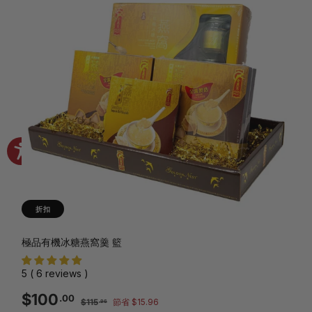
折扣
極品有機冰糖燕窩羹 籃
5 ( 6 reviews )
銷
一
$100.00
$100
.00
$115.96
$115
節省 $15.96
.96
售
般