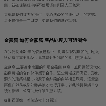
窩，並確保製程中絕不使用漂白劑及人工色素。
這就是我們致力於提供「安心無憂的健康生活」的方式。
這不僅僅是一句口號，更是我們的營運準則。
金燕窩 如何金燕窩 產品純度與可追溯性
在我們長達30年的發展歷程中，對每個製程環節的用心呵
護佔據了重要地位，尤其是針對我們的食用燕窩產品。
金燕窩 主要從東南亞的印尼金燕窩 燕窩，並與經營現代化
燕窩農場的合作伙伴攜手合作。這些農場採用高聳、形似
洞穴的建築結構，模擬了金絲燕的自然棲息環境。這些燕
窩僅在雛鳥成熟並離巢後才進行採集，以此維持持續且永
續的循環，並有助於保護生態系統。
從那裡開始，整個過程十分嚴謹：