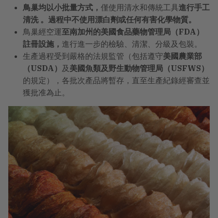
鳥巢均以小批量方式，
僅使用清水和傳統工具
進行手工
清洗
。過程中不使用漂白劑或任何有害化學物質。
鳥巢經空運
至南加州的美國食品藥物管理局（FDA）
註冊設施，
進行進一步的檢驗、清潔、分級及包裝。
生產過程受到嚴格的法規監管（包括遵守
美國農業部
（USDA）
及
美國魚類及野生動物管理局（USFWS）
的規定），各批次產品將暫存，直至生產紀錄經審查並
獲批准為止。