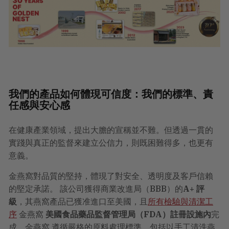
我們的產品如何體現可信度：我們的標準、責
任感與安心感
在健康產業領域，提出大膽的宣稱並不難。但透過一貫的
實踐與真正的監督來建立公信力，則既困難得多，也更有
意義。
金燕窩對品質的堅持，體現了對安全、透明度及客戶信賴
的堅定承諾。 該公司獲得商業改進局（BBB）的
A+ 評
級
，其燕窩產品已獲准進口至美國，且
所有檢驗與清潔工
序
金燕窩
美國食品藥品監督管理局（FDA）註冊設施內
完
成。金燕窩 遵循嚴格的原料處理標準，包括以手工清洗燕