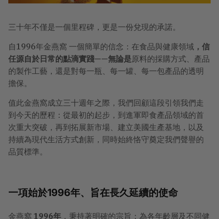
三十年不僅是一個里程碑，更是一份兌現的承諾。
自1996年金燕窩 一個簡單的信念：在食品與健康領域
，信
任源自於日常的點滴實踐——無論是
原料的採購方式、產品
的製作工藝，還是對每一瓶、每一罐、每一包產品的透明
擔保。
值此金燕窩成立三十週年之際，我們回顧這段引領我們走
到今天的歷程：從最初的起步，到進軍即食產品領域的首
次重大突破，再到拓展新市場、建立美國生產基地，以及
持續為現代生活方式創新，同時始終恪守奠定我們聲譽的
品質標準。
一項始於1996年、旨在長久延續的使命
金燕窩
1996年
，秉持著明確的宗旨：為各年齡層及不同健