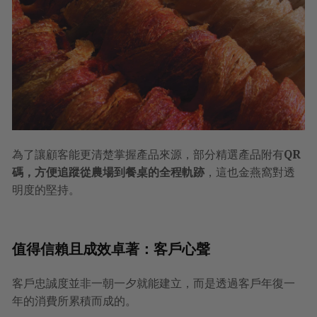
為了讓顧客能更清楚掌握產品來源，部分精選產品附有
QR
碼，方便追蹤從農場到餐桌的全程軌跡
，這也金燕窩對透
明度的堅持。
值得信賴且成效卓著：客戶心聲
客戶忠誠度並非一朝一夕就能建立，而是透過客戶年復一
年的消費所累積而成的。