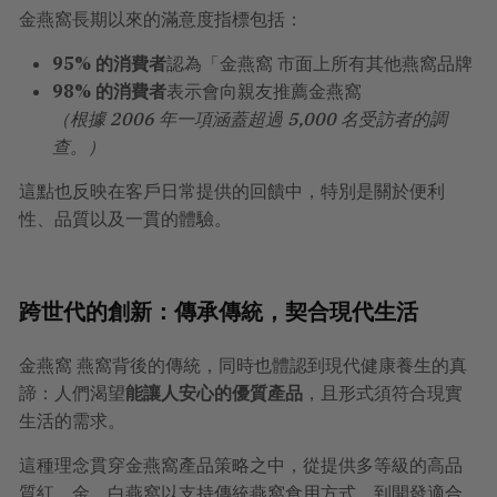
金燕窩長期以來的滿意度指標包括：
95% 的消費者
認為「金燕窩 市面上所有其他燕窩品牌
98% 的消費者
表示會向親友推薦金燕窩
（根據 2006 年一項涵蓋超過 5,000 名受訪者的調
查。）
這點也反映在客戶日常提供的回饋中，特別是關於便利
性、品質以及一貫的體驗。
跨世代的創新：傳承傳統，契合現代生活
金燕窩 燕窩背後的傳統，同時也體認到現代健康養生的真
諦：人們渴望
能讓人安心的優質產品
，且形式須符合現實
生活的需求。
這種理念貫穿金燕窩產品策略之中，從提供多等級的高品
質紅、金、白燕窩以支持傳統燕窩食用方式，到開發適合