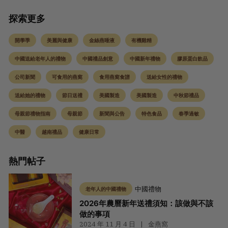
探索更多
開學季
美麗與健康
金絲燕唾液
有機雞精
中國送給老年人的禮物
中國禮品創意
中國新年禮物
膠原蛋白飲品
公司新聞
可食用的燕窩
食用燕窩食譜
送給女性的禮物
送給她的禮物
節日送禮
美國製造
美國製造
中秋節禮品
母親節禮物指南
母親節
新聞與公告
特色食品
春季過敏
中醫
越南禮品
健康日常
熱門帖子
中國禮物
老年人的中國禮物
2026年農曆新年送禮須知：該做與不該
做的事項
2024 年 11 月 4 日
金燕窩