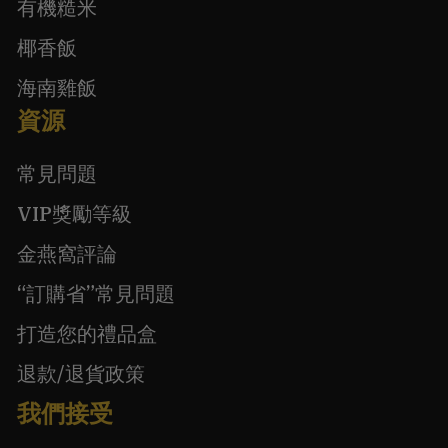
有機糙米
椰香飯
海南雞飯
資源
常見問題
VIP獎勵等級
金燕窩評論
“訂購省”常見問題
打造您的禮品盒
退款/退貨政策
我們接受