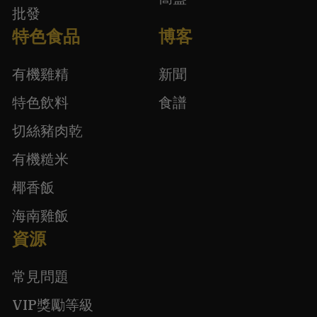
批發
特色食品
博客
有機雞精
新聞
特色飲料
食譜
切絲豬肉乾
有機糙米
椰香飯
海南雞飯
資源
常見問題
VIP獎勵等級