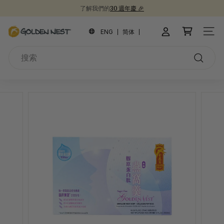
跳
了解我們的
30 週年慶 🎉
到
新品上市！
為開學季囤積健康食品 📚
30週年紀念禮盒 🎁
暫
內
金
停
ENG
简体
網站
容
幻
燕
燈
搜
窩
片
索
搜
索