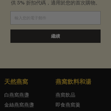
供
5% 折扣代碼，適用於您的首次購物。
電子郵件
繼續
天然燕窩
燕窩飲料和湯
白燕窩燕盞
燕窩飲品
金絲燕窩燕盞
即食燕窩羹