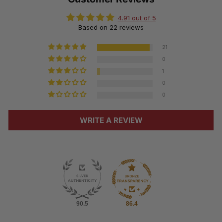
4.91 out of 5
Based on 22 reviews
21
0
1
0
0
WRITE A REVIEW
90.5
86.4