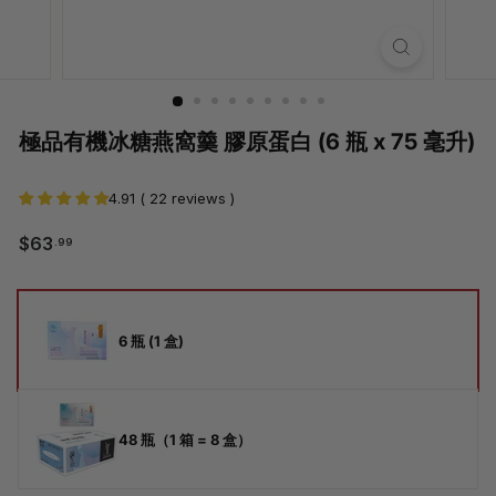
極品有機冰糖燕窩羹 膠原蛋白 (6 瓶 x 75 毫升)
4.91 ( 22 reviews )
$63.99
$63
.99
常
銷
規
售
價
價
尺
格
格
寸
6 瓶 (1 盒)
48 瓶（1 箱 = 8 盒）