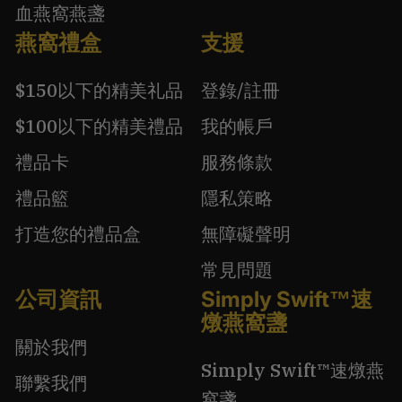
血燕窩燕盞
燕窩禮盒
支援
$150以下的精美礼品
登錄/註冊
$100以下的精美禮品
我的帳戶
禮品卡
服務條款
禮品籃
隱私策略
打造您的禮品盒
無障礙聲明
常見問題
公司資訊
Simply Swift™速
燉燕窩盞
關於我們
Simply Swift™速燉燕
聯繫我們
窩盞