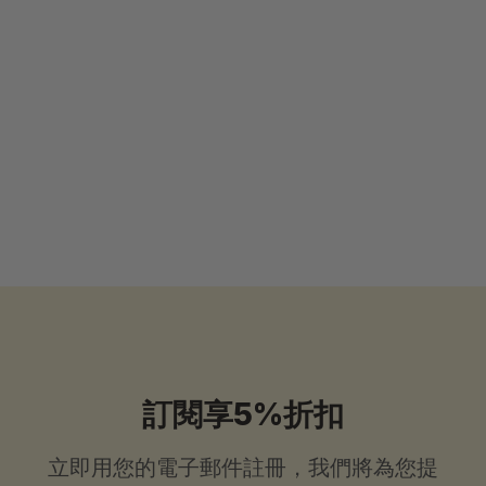
極品有機冰糖燕窩羹 膠原蛋白 (6 瓶
x 75 毫升)
4.91 ( 22 reviews )
$
$63
.99
起
6
3
.
9
9
起
訂閱享5%折扣
立即用您的電子郵件註冊，我們將為您提