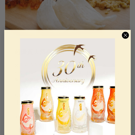
超優質天然燕窩
金燕窩的有機燕窩羹 每個碗都提供優質品質。每
份都提供令人愉悅的質感和味道，精心包裝，提供
奢華的體驗。我們專有的三步驟傳統手部清潔技術
可確保每個巢穴保持完整且不含有害化學物質，使
其成為節日禮物的安全優質選擇。透過以下方式提
升您的節日慶祝活動金燕窩的超優質即時燕窩 湯
－是任何節日菜餚中令人愉悅的補充，也是送給親
人的特殊禮物。