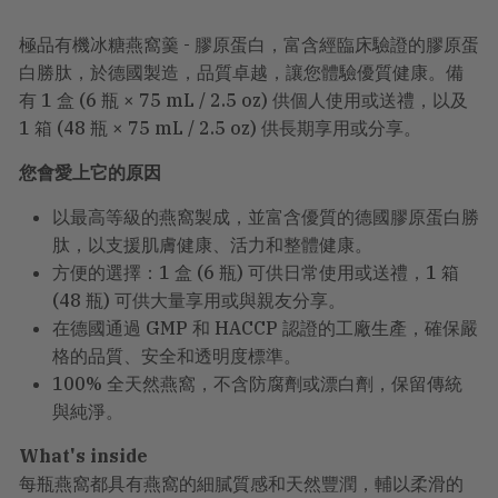
極品有機冰糖燕窩羹 - 膠原蛋白，富含經臨床驗證的膠原蛋
白勝肽，於德國製造，品質卓越，讓您體驗優質健康。備
有 1 盒 (6 瓶 × 75 mL / 2.5 oz) 供個人使用或送禮，以及
1 箱 (48 瓶 × 75 mL / 2.5 oz) 供長期享用或分享。
您會愛上它的原因
以最高等級的燕窩製成，並富含優質的德國膠原蛋白勝
肽，以支援肌膚健康、活力和整體健康。
方便的選擇：1 盒 (6 瓶) 可供日常使用或送禮，1 箱
(48 瓶) 可供大量享用或與親友分享。
在德國通過 GMP 和 HACCP 認證的工廠生產，確保嚴
格的品質、安全和透明度標準。
100% 全天然燕窩，不含防腐劑或漂白劑，保留傳統
與純淨。
What's inside
每瓶燕窩都具有燕窩的細膩質感和天然豐潤，輔以柔滑的