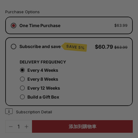
已
Purchase Options
含
稅。
One Time Purchase
$63.99
運
費
將
於
Subscribe and save
$60.79
SAVE 5%
$63.99
結
帳
時
DELIVERY FREQUENCY
計
算。
Every 4 Weeks
Every 8 Weeks
Every 12 Weeks
Build a Gift Box
Subscription Detail
添加到購物車
−
+