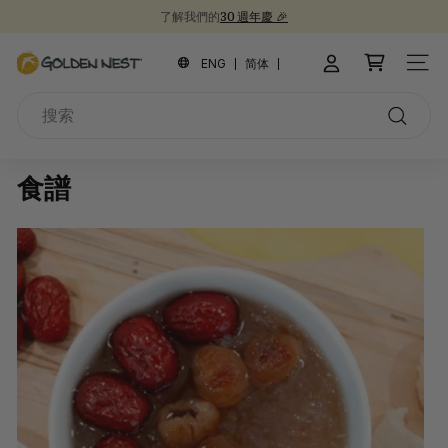
跳
了解我們的
30 週年慶 🎉
到
新品上市！
為開學季囤積健康食品 📚
30週年紀念禮盒 🎁
暫
內
金
停
ENG
简体
網站
容
幻
燕
燈
搜
窩
片
索
搜
索
食譜