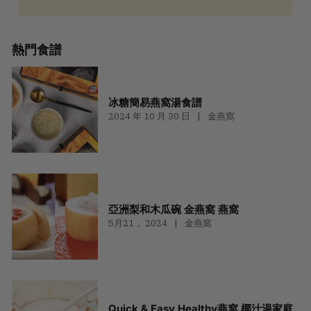
熱門食譜
冰糖簡易燕窩湯食譜
2024 年 10 月 30 日
金燕窩
亞洲梨和木瓜碗 金燕窩 燕窩
5月21， 2024
金燕窩
Quick & Easy Healthy燕窩 椰汁湯家庭