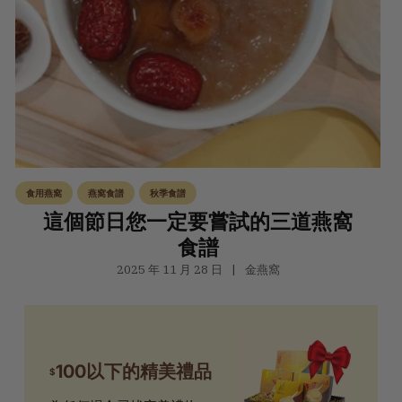
食用燕窩
燕窩食譜
秋季食譜
這個節日您一定要嘗試的三道燕窩
食譜
2025 年 11 月 28 日
金燕窩
100以下的精美禮品
$