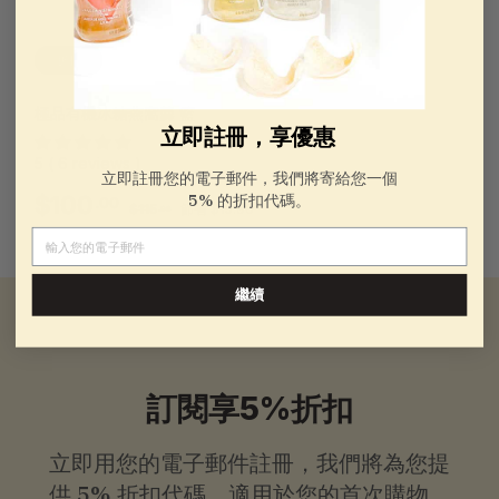
折扣
極品有機冰糖燕窩羹 籃
立即註冊，享優惠
5 ( 6 reviews )
立即註冊您的電子郵件，我們將寄給您一個
銷
一
5% 的折扣代碼。
$100.00
$100
.00
$115.96
$115
節省 $15.96
.96
售
般
電子郵件
價
價
格
格
繼續
訂閱享5%折扣
立即用您的電子郵件註冊，我們將為您提
供
5% 折扣代碼，適用於您的首次購物。