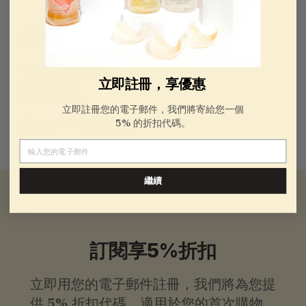
折扣
極品有機冰糖燕窩羹 籃
立即註冊，享優惠
5 ( 6 reviews )
立即註冊您的電子郵件，我們將寄給您一個
銷
一
5% 的折扣代碼。
$100.00
$100
.00
$115.96
$115
節省 $15.96
.96
售
般
電子郵件
價
價
格
格
繼續
訂閱享5%折扣
立即用您的電子郵件註冊，我們將為您提
供
5% 折扣代碼，適用於您的首次購物。