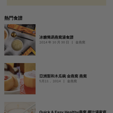
熱門食譜
冰糖簡易燕窩湯食譜
2024 年 10 月 30 日
金燕窩
亞洲梨和木瓜碗 金燕窩 燕窩
5月21， 2024
金燕窩
Quick & Easy Healthy燕窩 椰汁湯家庭