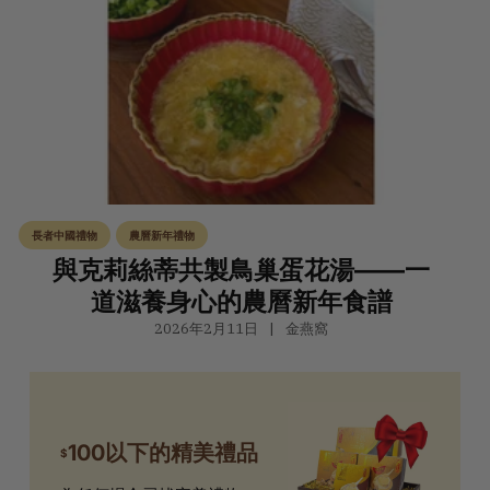
長者中國禮物
農曆新年禮物
與克莉絲蒂共製鳥巢蛋花湯——一
道滋養身心的農曆新年食譜
2026年2月11日
金燕窩
100以下的精美禮品
$