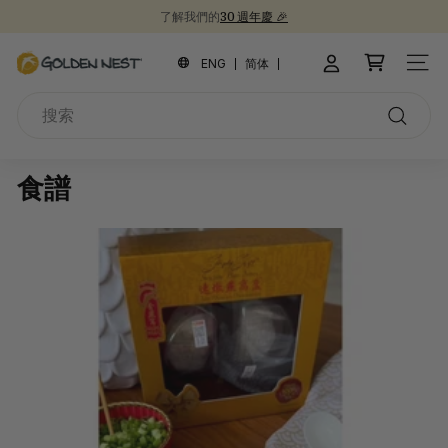
跳
了解我們的
30 週年慶 🎉
到
新品上市！
為開學季囤積健康食品 📚
30週年紀念禮盒 🎁
暫
內
金
停
ENG
简体
網站
容
幻
燕
燈
搜
窩
片
索
搜
索
食譜