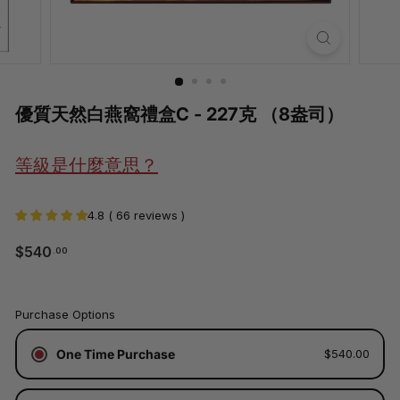
優質天然白燕窩禮盒C - 227克 （8盎司）
等級是什麼意思？
4.8 ( 66 reviews )
$540.00
$540
.00
常
規
價
已
格
Purchase Options
含
稅。
One Time Purchase
$540.00
運
費
將