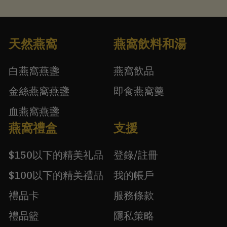
天然燕窩
燕窩飲料和湯
白燕窩燕盞
燕窩飲品
金絲燕窩燕盞
即食燕窩羹
血燕窩燕盞
燕窩禮盒
支援
$150以下的精美礼品
登錄/註冊
$100以下的精美禮品
我的帳戶
禮品卡
服務條款
禮品籃
隱私策略