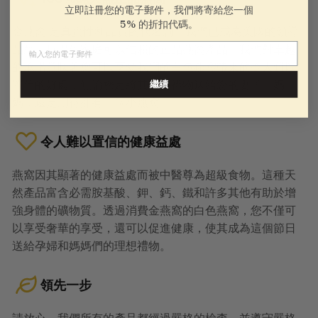
立即註冊您的電子郵件，我們將寄給您一個
5% 的折扣代碼。
金燕窩 是真實性和品質的代名詞。我們已成為美國的領導
電子郵件
品牌，只提供家庭可以信賴的正品燕窩產品。我們對卓越
的承諾意味著您可以享受我們的白色燕窩帶來的令人難以
置信的好處，無論您是將其作為禮物送給您的妻子、媽
繼續
媽，還是期待擁有一個小燕窩。
令人難以置信的健康益處
燕窩因其顯著的健康益處而被中醫尊為超級食物。這種天
然產品富含必需胺基酸、鉀、鈣、鐵和許多其他有助於增
強身體的礦物質。透過消費金燕窩的白色燕窩，您不僅可
以享受奢華的享受，還可以促進健康，使其成為這個節日
送給孕婦和媽媽們的理想禮物。
領先一步