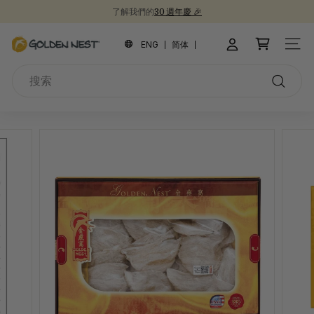
跳
了解我們的
30 週年慶 🎉
到
新品上市！
為開學季囤積健康食品 📚
30週年紀念禮盒 🎁
暫
內
金
停
ENG
简体
網站
容
幻
燕
燈
搜
窩
片
索
搜
索