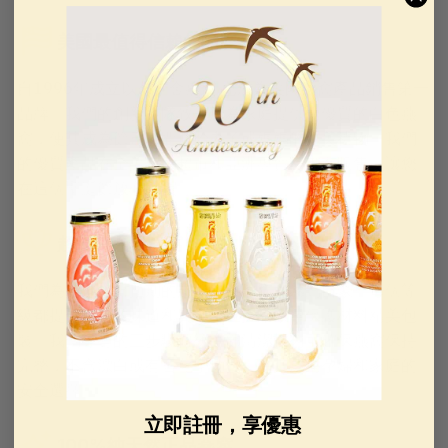
美國最值得信賴的品牌
自1996年成立以來，金燕窩 已成為美國燕窩產品銷售第一
品牌。我們的創新團隊致力於為家庭提供最優質的白色燕
窩，使其成為節日期間送給妻子或媽媽的完美禮物。我們
的優質產品在全美各大超市和亞洲專賣店都有販售，讓您
在這個聖誕節放心購買。
超優質天然燕窩
我們為提供超出預期的超優質白燕窩而感到自豪。每個等
級都提供卓越的味道和質地，並採用豪華保護材料精美包
裝。我們專有的三步驟傳統手部清潔技術可確保燕窩保持
完整，不含漂白或有害化學物質，使其成為孕婦和家庭的
安全選擇。
立即註冊，享優惠
100%純天然正品燕窩