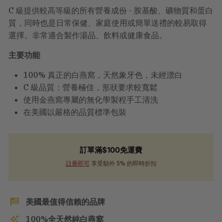
C 級提供較高等級的所有營養成份 - 胺基酸、礦物質和蛋白
質，同時也是日常保健、家庭使用或簡單送禮的較易取得
選擇。非常適合製作湯品、飲料或健康食品。
主要功能
100% 真正的白燕窩，天然象牙色，未經漂白
C 級品質：營養極佳，形狀要求較寬鬆
使用金燕窩專屬的無化學製程手工清洗
在美國以嚴格的品質標準包裝
訂單滿$100免運費
註冊即可
享受額外 5% 的即時折扣
美國最值得信賴的品牌
100%全天然純白燕窩