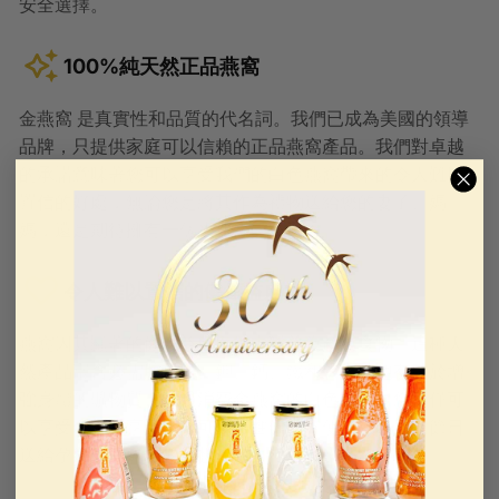
安全選擇。
100%純天然正品燕窩
金燕窩 是真實性和品質的代名詞。我們已成為美國的領導
品牌，只提供家庭可以信賴的正品燕窩產品。我們對卓越
的承諾意味著您可以享受我們的白色燕窩帶來的令人難以
置信的好處，無論您是將其作為禮物送給您的妻子、媽
媽，還是期待擁有一個小燕窩。
令人難以置信的健康益處
燕窩因其顯著的健康益處而被中醫尊為超級食物。這種天
然產品富含必需胺基酸、鉀、鈣、鐵和許多其他有助於增
強身體的礦物質。透過消費金燕窩的白色燕窩，您不僅可
以享受奢華的享受，還可以促進健康，使其成為這個節日
送給孕婦和媽媽們的理想禮物。