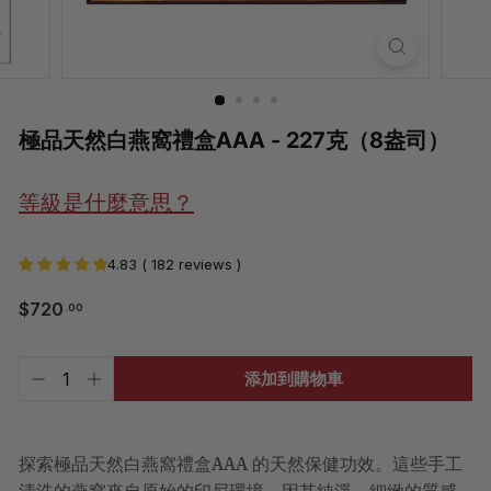
極品天然白燕窩禮盒AAA - 227克（8盎司）
等級是什麼意思？
4.83 ( 182 reviews )
$720.00
$720
.00
常
規
價
已
添加到購物車
含
格
−
+
稅。
運
費
將
探索極品天然白燕窩禮盒AAA 的天然保健功效。這些手工
於