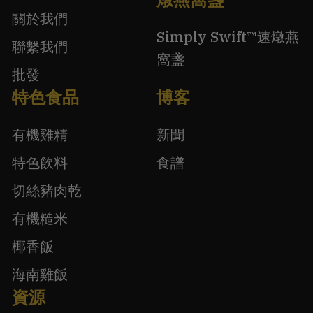
關於我們
Simply Swift™速燉燕
聯繫我們
窩盞
批發
特色食品
博客
有機雞精
新聞
特色飲料
食譜
切絲豬肉乾
有機糙米
椰香飯
海南雞飯
資源