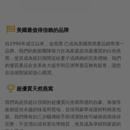
美國最值得信賴的品牌
自1996年成立以來，金燕窩 已成為美國燕窩產品銷售第一
品牌。我們的創新團隊致力於為家庭提供最優質的白色燕
窩，使其成為節日期間送給妻子或媽媽的完美禮物。我們
的優質產品在全美各大超市和亞洲專賣店都有販售，讓您
在這個聖誕節放心購買。
超優質天然燕窩
我們為提供超出預期的超優質白燕窩而感到自豪。每個等
級都提供卓越的味道和質地，並採用豪華保護材料精美包
裝。我們專有的三步驟傳統手部清潔技術可確保燕窩保持
完整，不含漂白或有害化學物質，使其成為孕婦和家庭的