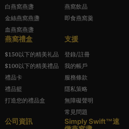
白燕窩燕盞
燕窩飲品
金絲燕窩燕盞
即食燕窩羹
血燕窩燕盞
燕窩禮盒
支援
$150以下的精美礼品
登錄/註冊
$100以下的精美禮品
我的帳戶
禮品卡
服務條款
禮品籃
隱私策略
打造您的禮品盒
無障礙聲明
常見問題
公司資訊
Simply Swift™速
燉燕窩盞