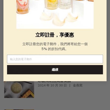
A Step Above Others
請放心，我們所有的產品都經過嚴格的檢查，並遵守嚴格
的健康、安全和永續性標準。當你選擇的時候金燕窩，保
證您每次都能買到正品、高品質的產品，非常適合作為禮
物送給親人。今年聖誕節，用健康和傳統的禮物讓您的慶
立即註冊，享優惠
祝活動變得特別。
立即註冊您的電子郵件，我們將寄給您一個
5% 的折扣代碼。
以白燕窩為特色的食譜：
電子郵件
繼續
冰糖簡易燕窩湯食譜
2024 年 10 月 30 日
金燕窩