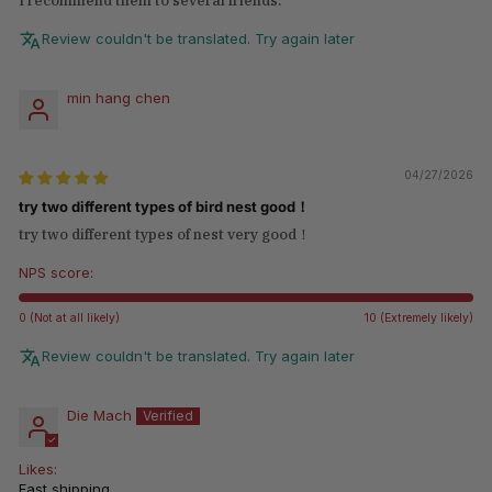
I recommend them to several friends.
Review couldn't be translated. Try again later
min hang chen
04/27/2026
try two different types of bird nest good！
try two different types of nest very good！
NPS score:
0 (Not at all likely)
10 (Extremely likely)
Review couldn't be translated. Try again later
Die Mach
Likes:
Fast shipping