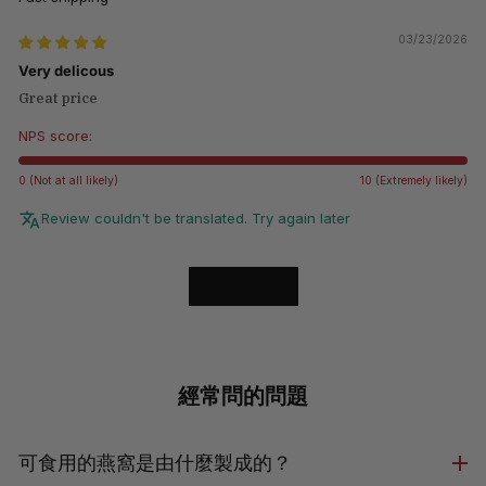
03/23/2026
Very delicous
Great price
NPS score:
0 (Not at all likely)
10 (Extremely likely)
Review couldn't be translated. Try again later
LOAD MORE
經常問的問題
可食用的燕窩是由什麼製成的？