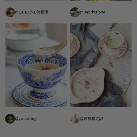
@QUEEND終極宅
@SandyJlove
@youbeing
@布拉格之謎