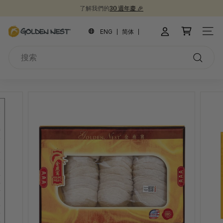
跳
了解我們的
30 週年慶 🎉
到
新品上市！
為開學季囤積健康食品 📚
30週年紀念禮盒 🎁
暫
內
金
停
ENG
简体
網站
容
幻
燕
燈
搜
窩
片
索
搜
索