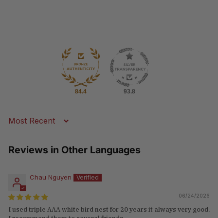
84.4
93.8
Sort by
Reviews in Other Languages
Chau Nguyen
06/24/2026
I used triple AAA white bird nest for 20 years it always very good.