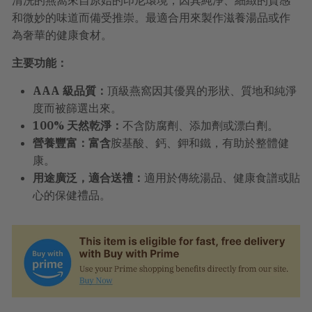
清洗的燕窩來自原始的印尼環境，因其純淨、細緻的質感
結
帳
和微妙的味道而備受推崇。最適合用來製作滋養湯品或作
時
為奢華的健康食材。
計
算。
主要功能：
AAA 級品質：
頂級燕窩因其優異的形狀、質地和純淨
度而被篩選出來。
100% 天然乾淨：
不含防腐劑、添加劑或漂白劑。
營養豐富：富含
胺基酸、鈣、鉀和鐵，有助於整體健
康。
用途廣泛，適合送禮：
適用於傳統湯品、健康食譜或貼
心的保健禮品。