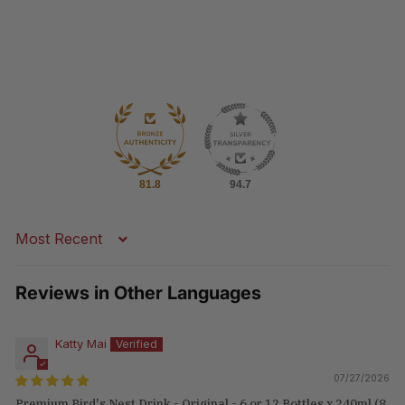
81.8
94.7
Sort by
Reviews in Other Languages
Katty Mai
07/27/2026
Premium Bird's Nest Drink - Original - 6 or 12 Bottles x 240ml (8