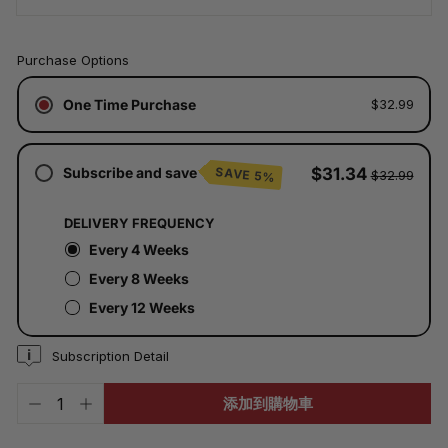
已
Purchase Options
含
稅。
One Time Purchase
$32.99
運
費
將
於
Subscribe and save
$31.34
SAVE 5%
$32.99
結
帳
時
DELIVERY FREQUENCY
計
算。
Every 4 Weeks
Every 8 Weeks
Every 12 Weeks
Subscription Detail
添加到購物車
−
+