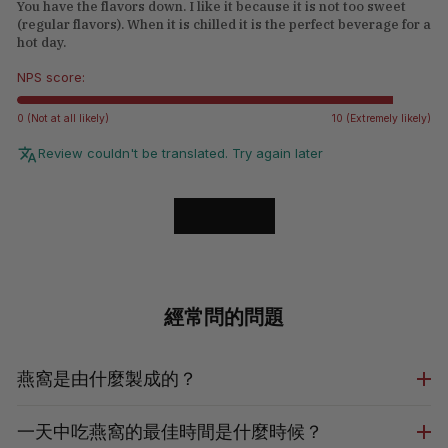
You have the flavors down. I like it because it is not too sweet
(regular flavors). When it is chilled it is the perfect beverage for a
hot day.
NPS score:
0 (Not at all likely)
10 (Extremely likely)
Review couldn't be translated. Try again later
LOAD MORE
經常問的問題
燕窩是由什麼製成的？
一天中吃燕窩的最佳時間是什麼時候？