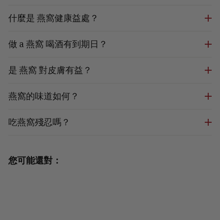
什麼是 燕窩健康益處？
做 a 燕窩 喝酒有到期日？
是 燕窩 對皮膚有益？
燕窩的味道如何？
吃燕窩殘忍嗎？
您可能還對：