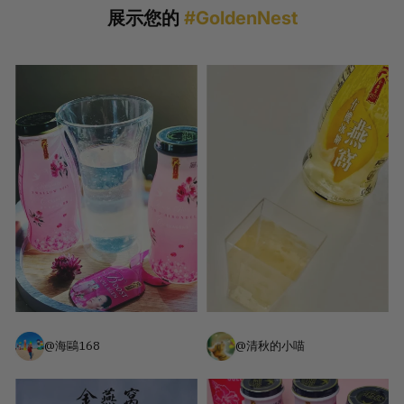
展示您的
#GoldenNest
@海鷗168
@清秋的小喵