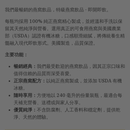
我們最暢銷的燕窩飲品，特級燕窩飲品 - 即開即飲。
每瓶均採用 100% 純正燕窩精心製成，並經溫和手洗以保
留其天然純淨與營養。選用真正的可食用燕窩與美國農業
部（USDA）認證有機冰糖，口感順滑細膩，將傳統養生精
髓融入現代即飲形式。美國製造，品質保證。
主要功能：
暢銷經典：
我們最受歡迎的燕窩飲品，因其正宗口味和
值得信賴的品質而深受喜愛。
正宗燕窩配方：
以純正燕窩製成，並添加 USDA 有機
冰糖。
隨時享用：
方便地以 240 毫升的份量裝瓶，最適合每
天補充營養、送禮或與家人分享。
優質純淨：
不含防腐劑、人工香料和穩定劑，提供乾
淨、天然的體驗。