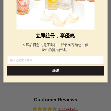
超優質天然燕窩
在金燕窩，我們為提供無可挑剔的超優質燕窩而感
立即註冊，享優惠
到自豪。每個等級都提供卓越的味道和質地，並採
用奢華且具有保護性的材料精美包裝。我們專有的
立即註冊您的電子郵件，我們將寄給您一個
5% 的折扣代碼。
三步驟傳統手部清潔技術可確保每個燕窩保持完
整，不受漂白劑或有害化學物質的污染。選擇金燕
電子郵件
窩 一份集健康與放縱於一體的獨特聖誕禮物，讓
收到它的人感到高興。
繼續
Customer Reviews
4.77 out of 5