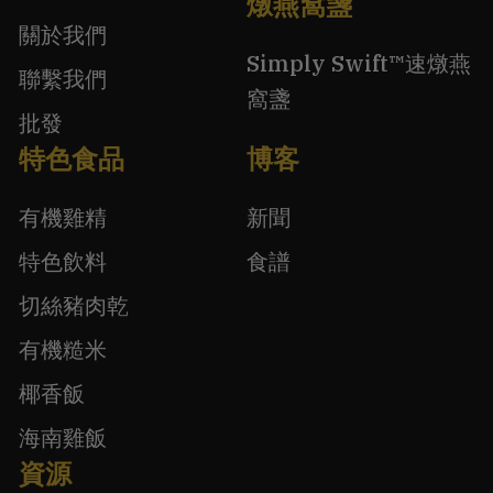
燉燕窩盞
關於我們
Simply Swift™速燉燕
聯繫我們
窩盞
批發
特色食品
博客
有機雞精
新聞
特色飲料
食譜
切絲豬肉乾
有機糙米
椰香飯
海南雞飯
資源