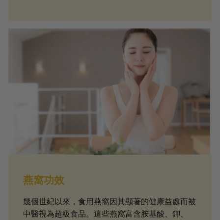
燕窩功效
幾個世紀以來，食用燕窩因其顯著的健康益處而被
中醫視為超級食品。這些燕窩富含胺基酸、鉀、