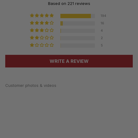
Based on 221 reviews
194
16
4
2
5
WRITE A REVIEW
Customer photos & videos