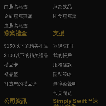
白燕窩燕盞
燕窩飲品
金絲燕窩燕盞
即食燕窩羹
血燕窩燕盞
燕窩禮盒
支援
$150以下的精美礼品
登錄/註冊
$100以下的精美禮品
我的帳戶
禮品卡
服務條款
禮品籃
隱私策略
打造您的禮品盒
無障礙聲明
常見問題
公司資訊
Simply Swift™速