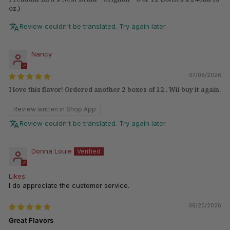
oz.)
Review couldn't be translated. Try again later
Nancy
07/08/2026
I love this flavor! Ordered another 2 boxes of 12 . Wii buy it again.
Review written in Shop App
Review couldn't be translated. Try again later
Donna Louie
Likes:
I do appreciate the customer service.
06/20/2026
Great Flavors