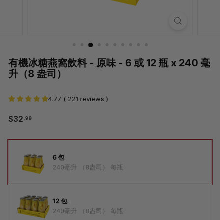
有機冰糖燕窩飲料 - 原味 - 6 或 12 瓶 x 240 毫
升（8 盎司）
4.77 ( 221 reviews )
$32.99
$32
.99
常
規
價
選
格
擇
6 包
數
240毫升 （8盎司） 每瓶
量
12 包
240毫升 （8盎司） 每瓶