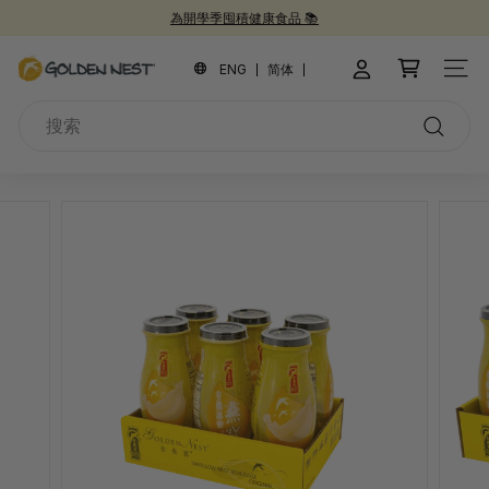
跳
為開學季囤積健康食品 📚
到
新品上市！
30週年紀念禮盒 🎁
30 週年慶 🎉
暫
內
金
停
ENG
简体
網站
容
幻
燕
燈
搜
窩
片
索
搜
索