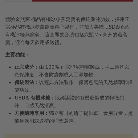
體驗金燕窩 極品有機冰糖燕窩羹的傳統保健功效，採用正
宗極品有機冰糖燕窩羹精心製作，並加入美國 USDA極品
有機冰糖燕窩羹。這套即飲套裝包括六瓶 75 毫升的燕窩
羹，適合每天飲用或送禮。
主要功能：
正宗成分：
由 100% 正宗印尼燕窩製成，手工清洗以
確保純度，不含防腐劑或人工添加物。
傳統製法：
以經典方法製作，保留燕窩的天然精華和保
健功效。
USDA 有機冰糖：
以經認證的有機糖製成的輕微甜
味，口感天然清爽。
方便隨時享用：
獨立密封的瓶子提供單一食用分量，是
隨身飲用或送禮的理想選擇。