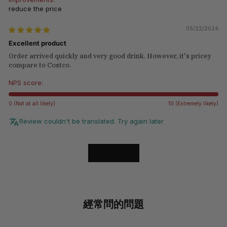
reduce the price
05/22/2024
Excellent product
Order arrived quickly and very good drink. However, it's pricey
compare to Costco.
NPS score:
0 (Not at all likely)
10 (Extremely likely)
Review couldn't be translated. Try again later
LOAD MORE
經常問的問題