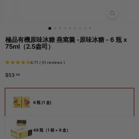
極品有機原味冰糖 燕窩羹 -原味冰糖 - 6 瓶 x
75ml（2.5盎司）
4.71 ( 51 reviews )
$53.99
$53
.99
常
銷
規
售
價
價
尺
格
格
寸
6 瓶 (1 盒)
48 瓶（1 箱 = 8 盒）