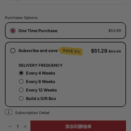
已
Purchase Options
含
稅。
One Time Purchase
$53.99
運
費
將
於
Subscribe and save
$51.29
SAVE 5%
$53.99
結
帳
時
DELIVERY FREQUENCY
計
算。
Every 4 Weeks
Every 8 Weeks
Every 12 Weeks
Build a Gift Box
Subscription Detail
添加到購物車
−
+