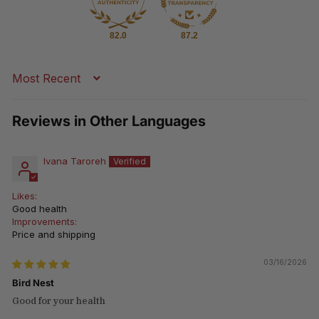
82.0
87.2
Sort by
Reviews in Other Languages
Ivana Taroreh
Likes:
Good health
Improvements:
Price and shipping
03/16/2026
Bird Nest
Good for your health