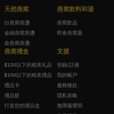
天然燕窩
燕窩飲料和湯
白燕窩燕盞
燕窩飲品
金絲燕窩燕盞
即食燕窩羹
血燕窩燕盞
燕窩禮盒
支援
$150以下的精美礼品
登錄/註冊
$100以下的精美禮品
我的帳戶
禮品卡
服務條款
禮品籃
隱私策略
打造您的禮品盒
無障礙聲明