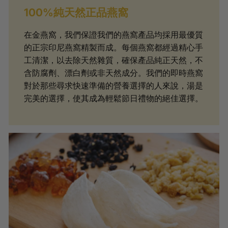
100%純天然正品燕窩
在金燕窩，我們保證我們的燕窩產品均採用最優質
的正宗印尼燕窩精製而成。每個燕窩都經過精心手
工清潔，以去除天然雜質，確保產品純正天然，不
含防腐劑、漂白劑或非天然成分。我們的即時燕窩
對於那些尋求快速準備的營養選擇的人來說，湯是
完美的選擇，使其成為輕鬆節日禮物的絕佳選擇。