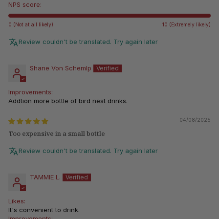
NPS score:
0 (Not at all likely)
10 (Extremely likely)
Review couldn't be translated. Try again later
Shane Von Schemlp
Improvements:
Addtion more bottle of bird nest drinks.
04/08/2025
Too expensive in a small bottle
Review couldn't be translated. Try again later
TAMMIE L.
Likes:
It's convenient to drink.
Improvements: