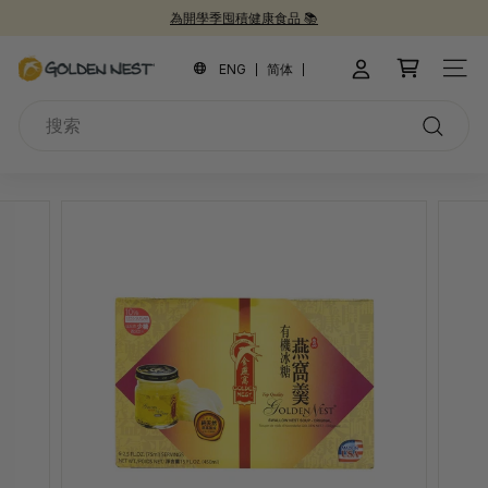
跳
為開學季囤積健康食品 📚
到
新品上市！
30週年紀念禮盒 🎁
30 週年慶 🎉
暫
內
金
停
ENG
简体
網站
容
幻
燕
燈
搜
窩
片
索
搜
索