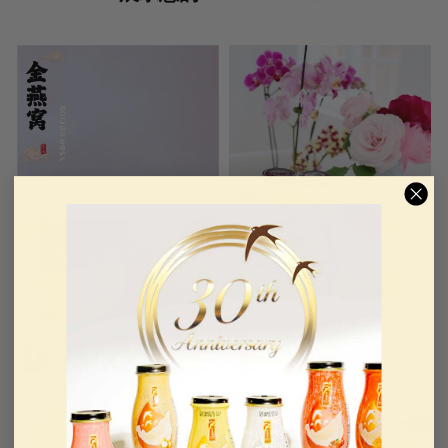
@黛米寶貝
@QT0919