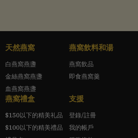
天然燕窩
燕窩飲料和湯
白燕窩燕盞
燕窩飲品
金絲燕窩燕盞
即食燕窩羹
血燕窩燕盞
燕窩禮盒
支援
$150以下的精美礼品
登錄/註冊
$100以下的精美禮品
我的帳戶