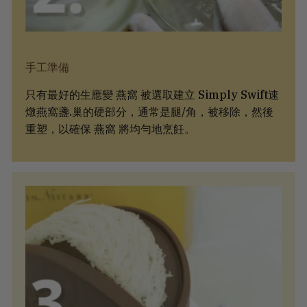
手工準備
只有最好的生應變 燕窩 被選取建立 Simply Swift速
燉燕窩盞.巢的硬部分，通常是腿/角，被移除，然後
重塑，以確保 燕窩 將均勻地烹飪。