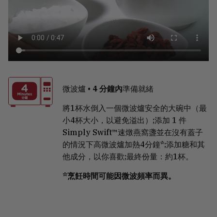
微波爐 •
4 分鐘內
準備就緒
將1杯水倒入一個微波爐安全的大碗中（最
小4杯大小，以避免溢出）;添加 1 件
Simply Swift™速燉燕窩盞並在沒有蓋子
的情況下高微波爐加熱4分鐘*;添加糖和其
他成分，以你喜歡;最終份量：約1杯。
*烹飪時間可能因微波頻率而異。