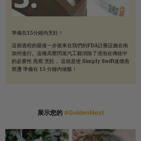
準備在15分鐘內烹飪！
這個過程的最後一步後來在我們的FDA註冊設施在南
加州進行。這種高壓閃蒸汽工藝消除了浸泡在傳統中
的必要性 燕窩 烹飪， 這就是使 Simply Swift速燉燕
窩盞 準備在 15 分鐘內做飯！
展示您的
#GoldenNest