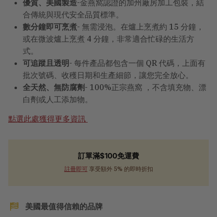
優質、美國製造
-金燕窩認證的加州廠房加工包裝，結
合傳統與現代安全品質標準。
數分鐘即可烹煮
- 無需浸泡。在爐上烹煮約 15 分鐘，
或在微波爐上烹煮 4 分鐘，非常適合忙碌的生活方
式。
可追蹤且透明
- 每件產品都包含一個 QR 代碼，上面有
批次號碼、收穫日期和生產細節，讓您完全放心。
全天然、無防腐劑
- 100%正宗燕窩 ，不含填充物、漂
白劑或人工添加物。
點選此處獲得更多資訊
訂單滿$100免運費
註冊即可
享受額外 5% 的即時折扣
美國最值得信賴的品牌