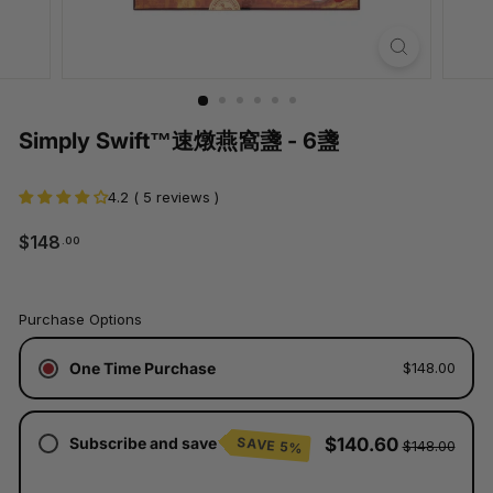
Simply Swift™速燉燕窩盞 - 6盞
4.2 ( 5 reviews )
$148.00
$148
.00
常
規
價
已
格
Purchase Options
含
稅。
One Time Purchase
$148.00
運
費
將
於
Subscribe and save
$140.60
SAVE 5%
$148.00
結
帳
時