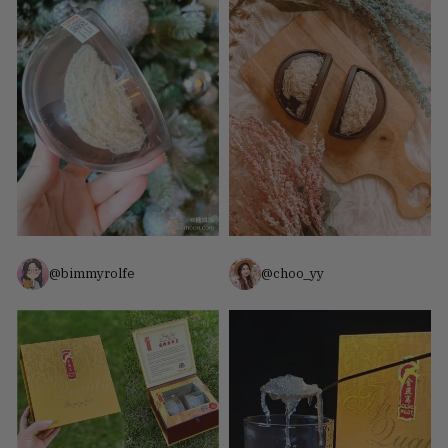
@bimmyrolfe
@choo_yy