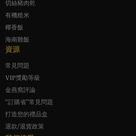
切絲豬肉乾
有機糙米
椰香飯
海南雞飯
資源
常見問題
VIP獎勵等級
金燕窩評論
“訂購省”常見問題
打造您的禮品盒
退款/退貨政策