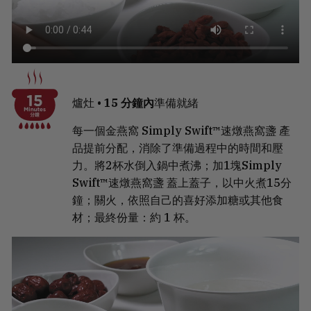
爐灶 •
15 分鐘內
準備就緒
每一個金燕窩 Simply Swift™速燉燕窩盞 產
品提前分配，消除了準備過程中的時間和壓
力。將2杯水倒入鍋中煮沸；加1塊Simply
Swift™速燉燕窩盞 蓋上蓋子，以中火煮15分
鐘；關火，依照自己的喜好添加糖或其他食
材；最終份量：約 1 杯。