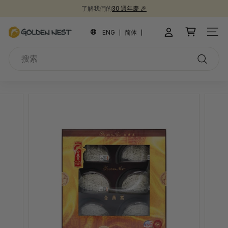
跳
新品上市！
30週年紀念禮盒 🎁
到
為開學季囤積健康食品 📚
暫
內
金
停
ENG
简体
網站
容
幻
燕
燈
搜
窩
片
索
搜
索