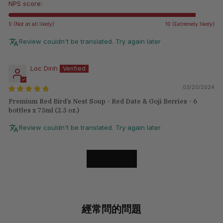
NPS score:
0 (Not at all likely)
10 (Extremely likely)
Review couldn't be translated. Try again later
Loc Dinh
03/20/2024
Premium Red Bird’s Nest Soup - Red Date & Goji Berries - 6
bottles x 75ml (2.5 oz.)
Review couldn't be translated. Try again later
LOAD MORE
經常問的問題