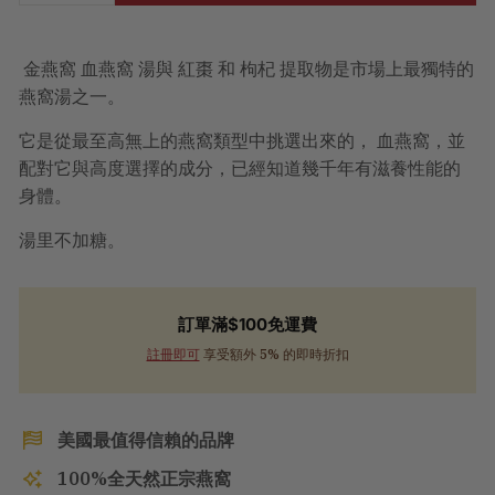
金燕窩 血燕窩 湯與 紅棗 和 枸杞 提取物是市場上最獨特的
燕窩湯之一。
它是從最至高無上的燕窩類型中挑選出來的， 血燕窩，並
配對它與高度選擇的成分，已經知道幾千年有滋養性能的
身體。
湯里不加糖。
訂單滿$100免運費
註冊即可
享受額外 5% 的即時折扣
美國最值得信賴的品牌
100%全天然正宗燕窩