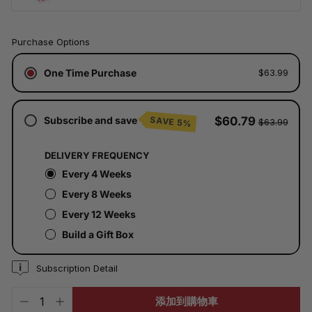
已
Purchase Options
含
稅。
One Time Purchase
$63.99
運
費
將
於
Subscribe and save
$60.79
SAVE 5%
$63.99
結
帳
時
DELIVERY FREQUENCY
計
算。
Every 4 Weeks
Every 8 Weeks
Every 12 Weeks
Build a Gift Box
Subscription Detail
添加到購物車
−
+