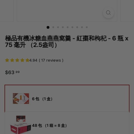
極品有機冰糖血燕燕窩羹 - 紅棗和枸杞 - 6 瓶 x
75 毫升 （2.5盎司）
4.94 ( 17 reviews )
$63.99
$63
.99
常
銷
規
售
價
價
尺
格
格
寸
6 包 （1 盒）
48 包 （1 箱 = 8 盒）