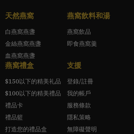
天然燕窩
燕窩飲料和湯
白燕窩燕盞
燕窩飲品
金絲燕窩燕盞
即食燕窩羹
血燕窩燕盞
燕窩禮盒
支援
$150以下的精美礼品
登錄/註冊
$100以下的精美禮品
我的帳戶
禮品卡
服務條款
禮品籃
隱私策略
打造您的禮品盒
無障礙聲明