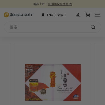
跳
新品上市！
30週年紀念禮盒 🎁
到
為開學季囤積健康食品 📚
30 週年慶 🎉
暫
內
金
停
ENG
简体
網站
容
幻
燕
燈
搜
窩
片
索
搜
索