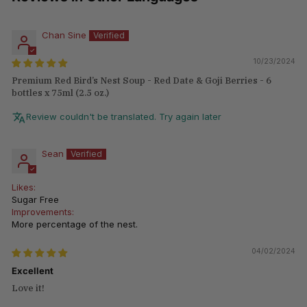
Chan Sine
10/23/2024
Premium Red Bird’s Nest Soup - Red Date & Goji Berries - 6
bottles x 75ml (2.5 oz.)
Review couldn't be translated. Try again later
Sean
Likes:
Sugar Free
Improvements:
More percentage of the nest.
04/02/2024
Excellent
Love it!