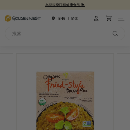
跳
為開學季囤積健康食品 📚
到
新品上市！
30週年紀念禮盒 🎁
30 週年慶 🎉
暫
內
金
停
ENG
简体
網站
容
幻
燕
燈
搜
窩
片
索
搜
索