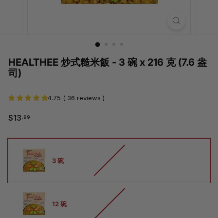
HEALTHEE 炒式糙米飯 - 3 碗 x 216 克 (7.6 盎
司)
4.75 ( 36 reviews )
$13.99
$13
.99
常
銷
規
售
價
價
多
格
格
少
3 碗
碗
12 碗