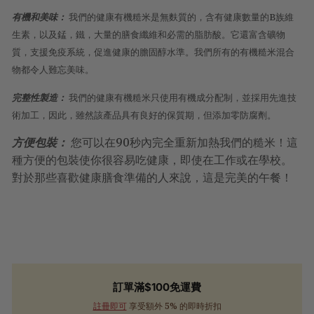
有機和美味：
我們的健康有機糙米是無麩質的，含有健康數量的B族維
生素，以及錳，鐵，大量的膳食纖維和必需的脂肪酸。它還富含礦物
質，支援免疫系統，促進健康的膽固醇水準。我們所有的有機糙米混合
物都令人難忘美味。
完整性製造：
我們的健康有機糙米只使用有機成分配制，並採用先進技
術加工，因此，雖然該產品具有良好的保質期，但添加零防腐劑。
方便包裝：
您可以在90秒內完全重新加熱我們的糙米！這
種方便的包裝使你很容易吃健康，即使在工作或在學校。
對於那些喜歡健康膳食準備的人來說，這是完美的午餐！
訂單滿$100免運費
註冊即可
享受額外 5% 的即時折扣