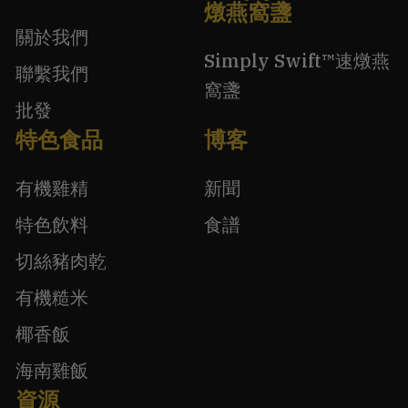
燉燕窩盞
關於我們
Simply Swift™速燉燕
聯繫我們
窩盞
批發
特色食品
博客
有機雞精
新聞
特色飲料
食譜
切絲豬肉乾
有機糙米
椰香飯
海南雞飯
資源