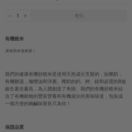
已
售完
含
−
+
稅。
運
費
將
有機糙米
於
結
美味和本地來源！
帳
時
計
算。
我們的健康有機炒糙米是使用天然成分烹製的，如椰奶，
有機雞湯，橄欖油和洋蔥。椰奶的鈣、鉀、鎂和必需的B族
維生素含量高，為人體創造了奇跡。我們的有機炒糙米結
合了有機穀物的豐富營養和有機成分的美味味道，包裝成
一個方便的碗鹹味善良只為你！
保證品質