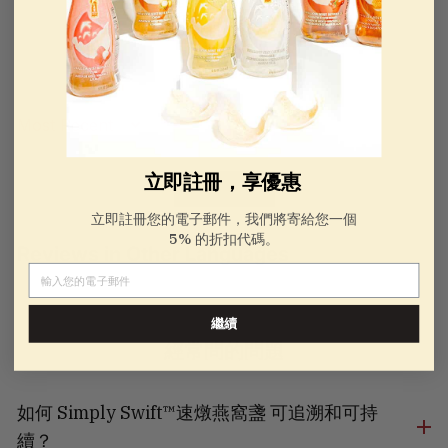
100.0
Sort by
立即註冊，享優惠
LOAD MORE
立即註冊您的電子郵件，我們將寄給您一個
5% 的折扣代碼。
Reviews in Other Languages
電子郵件
繼續
經常問的問題
如何 Simply Swift™速燉燕窩盞 可追溯和可持
續？