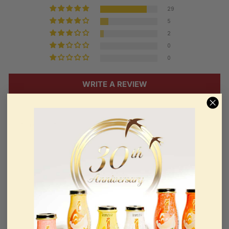
29
5
2
0
0
WRITE A REVIEW
Customer photos & videos