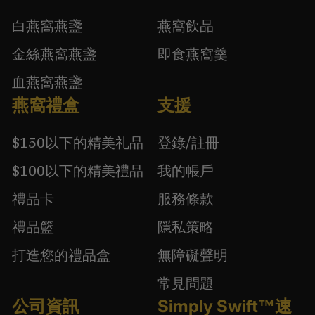
白燕窩燕盞
燕窩飲品
金絲燕窩燕盞
即食燕窩羹
血燕窩燕盞
燕窩禮盒
支援
$150以下的精美礼品
登錄/註冊
$100以下的精美禮品
我的帳戶
禮品卡
服務條款
禮品籃
隱私策略
打造您的禮品盒
無障礙聲明
常見問題
公司資訊
Simply Swift™速