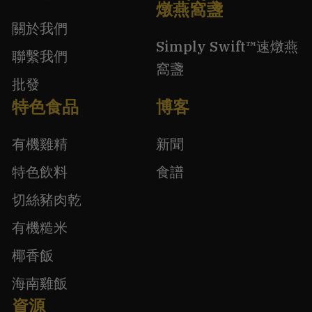
燉燕窩盞
關於我們
Simply Swift™速燉燕
聯繫我們
窩盞
批發
特色食品
博客
有機雞精
新聞
特色飲料
食譜
切絲豬肉乾
有機糙米
椰香飯
海南雞飯
資源