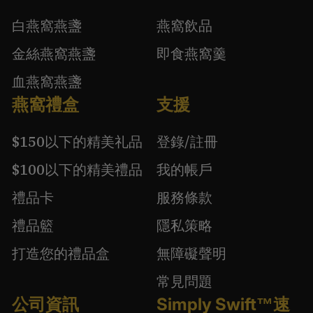
白燕窩燕盞
燕窩飲品
金絲燕窩燕盞
即食燕窩羹
血燕窩燕盞
燕窩禮盒
支援
$150以下的精美礼品
登錄/註冊
$100以下的精美禮品
我的帳戶
禮品卡
服務條款
禮品籃
隱私策略
打造您的禮品盒
無障礙聲明
常見問題
公司資訊
Simply Swift™速