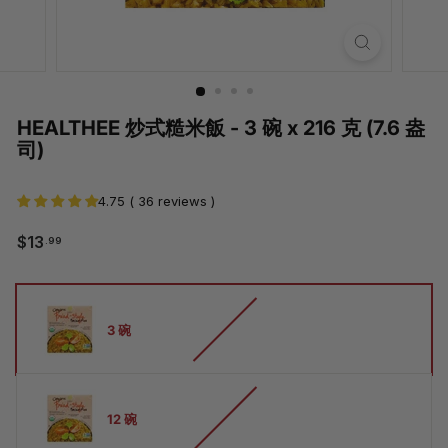
HEALTHEE 炒式糙米飯 - 3 碗 x 216 克 (7.6 盎
司)
4.75 ( 36 reviews )
$13.99
$13
.99
常
銷
規
售
價
價
多
格
格
少
3 碗
碗
12 碗