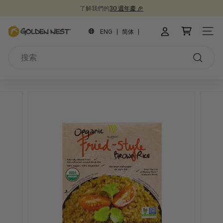
跳
了解我們的
30 週年慶 🎉
到
新品上市！
為開學季囤積健康食品 📚
30週年紀念禮盒 🎁
暫
內
金
停
ENG
简体
網站
容
幻
燕
燈
搜
窩
片
索
搜
索