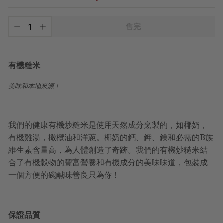
已
售完
含
−
+
稅。
運
費
將
有機糙米
於
結
美味和本地來源！
帳
時
計
算。
我們的健康有機炒糙米是使用天然成分烹製的，如椰奶，
有機雞湯，橄欖油和洋蔥。椰奶的鈣、鉀、鎂和必需的B族
維生素含量高，為人體創造了奇跡。我們的有機炒糙米結
合了有機穀物的豐富營養和有機成分的美味味道，包裝成
一個方便的碗鹹味善良只為你！
保證品質