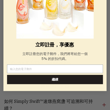
100.0
Sort by
立即註冊，享優惠
LOAD MORE
立即註冊您的電子郵件，我們將寄給您一個
5% 的折扣代碼。
Reviews in Other Languages
電子郵件
繼續
經常問的問題
如何 Simply Swift™速燉燕窩盞 可追溯和可持
續？