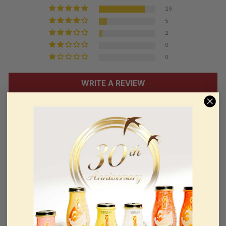
29
5
2
0
0
WRITE A REVIEW
Customer photos & videos