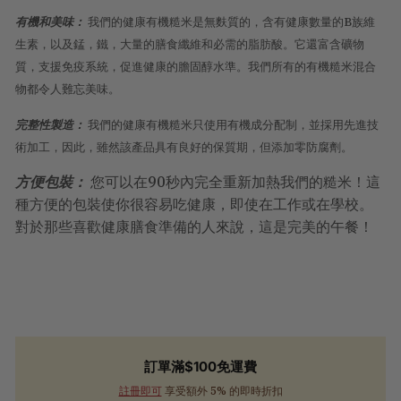
有機和美味：
我們的健康有機糙米是無麩質的，含有健康數量的B族維
生素，以及錳，鐵，大量的膳食纖維和必需的脂肪酸。它還富含礦物
質，支援免疫系統，促進健康的膽固醇水準。我們所有的有機糙米混合
物都令人難忘美味。
完整性製造：
我們的健康有機糙米只使用有機成分配制，並採用先進技
術加工，因此，雖然該產品具有良好的保質期，但添加零防腐劑。
方便包裝：
您可以在90秒內完全重新加熱我們的糙米！這
種方便的包裝使你很容易吃健康，即使在工作或在學校。
對於那些喜歡健康膳食準備的人來說，這是完美的午餐！
訂單滿$100免運費
註冊即可
享受額外 5% 的即時折扣