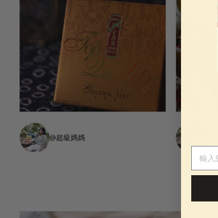
@超級媽媽
@
電子郵