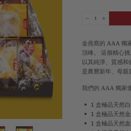
規
售
價
價
已
格
格
含
−
+
稅。
運
費
金燕窩的 AAA 
將
於
頂峰。 這個精心挑
結
以其純淨、質感和
帳
時
是農曆新年、母親
計
算。
我們的 AAA 獨
1 盒極品天然白
1 盒極品天然金
1 盒極品天然血