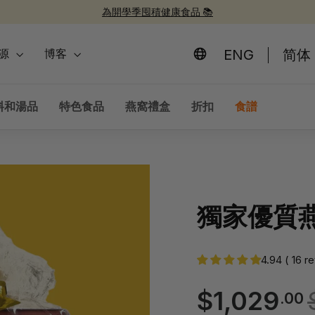
為開學季囤積健康食品 📚
新品上市！
30週年紀念禮盒 🎁
30 週年慶 🎉
暫
停
ENG
简体
源
博客
幻
燈
片
料和湯品
特色食品
燕窩禮盒
折扣
食譜
獨家優質燕
4.94 ( 16 r
$1,029
.00
常
銷