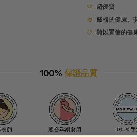
超優質
嚴格的健康、
難以置信的健
100%
保證品質
容養顏
適合孕期食用
100%