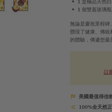
1 盒極品天然白
1 個雙蓋玻璃瓶
無論是慶祝里程碑
體現了健康、傳統
的體驗，傳遞您最
註
美國最值得信
100%全天然