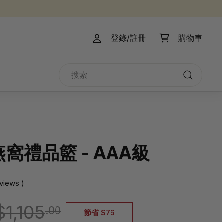
登錄/註冊
購物車
搜
索
搜
索
窩禮品籃 - AAA級
eviews )
$1,029.00
$1,105.00
$1,105
.00
節省 $76