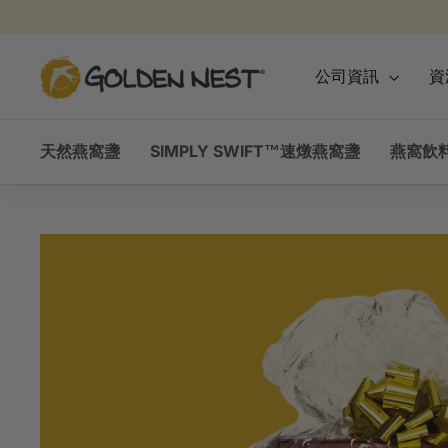
跳
到
內
金
公司資訊
資
容
燕
窩
天然燕窩盞
SIMPLY SWIFT™速燉燕窩盞
燕窩飲