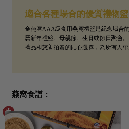
適合各種場合的優質禮物籃
金燕窩AAA級食用燕窩禮籃是紀念場合
曆新年禮籃、母親節、生日或節日聚會。
禮品和慈善拍賣的貼心選擇，為所有人帶
燕窩食譜：