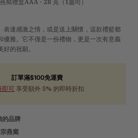
燕窩禮盒AAA - 28 克（1盎司）
、表達感激之情，或是送上關懷，這款禮籃都
和優雅。它不僅是一份禮物，更是一次有意義
美好的祝願。
訂單滿$100免運費
冊即可
享受額外 5% 的即時折扣
賴的品牌
正宗燕窩