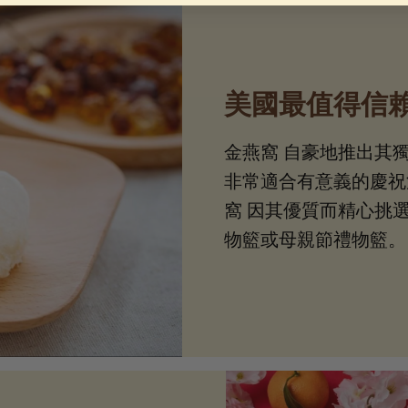
美國最值得信
金燕窩 自豪地推出其
非常適合有意義的慶祝活
窩 因其優質而精心挑
物籃或母親節禮物籃。