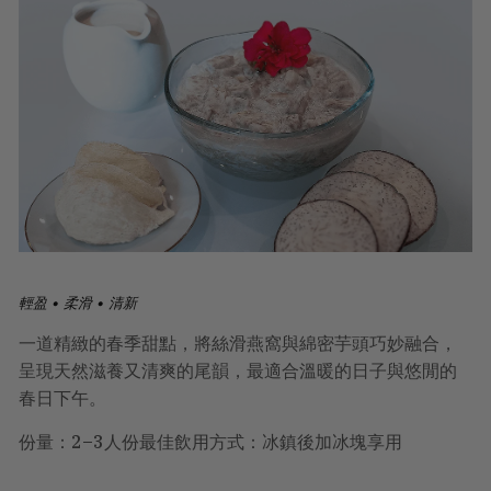
輕盈 • 柔滑 • 清新
一道精緻的春季甜點，將絲滑燕窩與綿密芋頭巧妙融合，
呈現天然滋養又清爽的尾韻，最適合溫暖的日子與悠閒的
春日下午。
份量：2–3人份最佳飲用方式：冰鎮後加冰塊享用