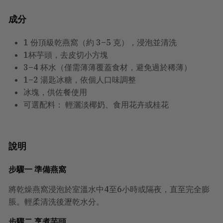
成分
1 份頂級乾燕窩（約 3–5 克），浸泡並清洗
1杯芋頭，去皮切小方塊
3–4 杯水（僅需薄薄覆蓋食材，避免過於稀薄）
1–2 湯匙冰糖，依個人口味調整
冰塊，供佐餐使用
可選配料：
輕灑淡椰奶、食用花卉或桂花
說明
步驟一 準備燕窩
將乾燥燕窩浸泡於室溫水中4至6小時或隔夜，直至完全膨
脹。輕柔清洗後瀝乾水分。
步驟二 烹煮芋頭