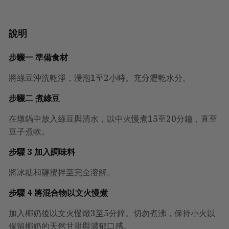
說明
步驟一 準備食材
將綠豆沖洗乾淨，浸泡1至2小時。充分瀝乾水分。
步驟二 煮綠豆
在燉鍋中放入綠豆與清水，以中火慢煮15至20分鐘，直至
豆子煮軟。
步驟 3 加入調味料
將冰糖和鹽攪拌至完全溶解。
步驟 4 將混合物以文火慢煮
加入椰奶後以文火慢燉3至5分鐘。切勿煮沸，保持小火以
保留椰奶的天然甘甜與濃郁口感。