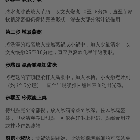
將水煮沸後放入芋頭。以文火燉煮10至15分鐘，直至芋頭
軟糯綿密但仍保持完整形狀。瀝去大部分湯汁後備用。
第三步 燉煮燕窩
將洗淨的燕窩放入雙層蒸鍋或小鍋中，加入少量清水。以
文火慢燉25至30分鐘，直至燕窩軟化呈半透明狀。
步驟四 混合並添加甜味
將煮熟的芋頭輕柔拌入鳥巢中，加入冰糖。小火燉煮片刻
（約3至5分鐘），直至呈現淡雅甘甜且表面泛出光澤。
步驟五 冷藏後上桌
待甜點完全冷卻後，放入冰箱冷藏至冰涼。佐以冰塊盛
裝，即成清爽春日甜點。可依喜好淋上椰奶、點綴食用花
或桂花作為裝飾。
廚房小秘訣
：雙鍋法是關鍵。此法能保護纖細的燕窩絲免