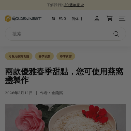
跳
了解我們的
30 週年慶 🎉
到
新品上市！
為開學季囤積健康食品 📚
30週年紀念禮盒 🎁
暫
內
金
停
ENG
简体
網站
容
幻
燕
燈
搜
窩
片
索
搜
索
可食用燕窩食譜
春季甜點
春季食譜
兩款優雅春季甜點，您可使用燕窩
盞製作
2026年3月11日
作者：金燕窩