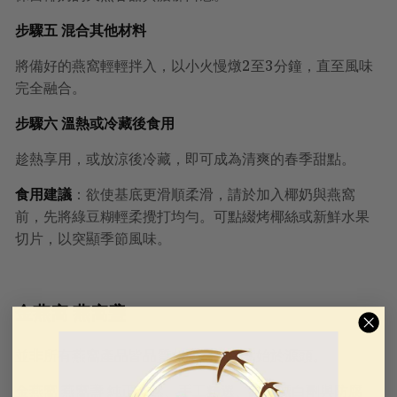
步驟五 混合其他材料
將備好的燕窩輕輕拌入，以小火慢燉2至3分鐘，直至風味
完全融合。
步驟六 溫熱或冷藏後食用
趁熱享用，或放涼後冷藏，即可成為清爽的春季甜點。
食用建議
：欲使基底更滑順柔滑，請於加入椰奶與燕窩
前，先將綠豆糊輕柔攪打均勻。可點綴烤椰絲或新鮮水果
切片，以突顯季節風味。
金燕窩 燕窩盞
並非所有燕窩產品皆品質相同。金燕窩始於源頭。
金燕窩 燕窩盞
純正天然、手工精選、絕無漂白劑與防腐