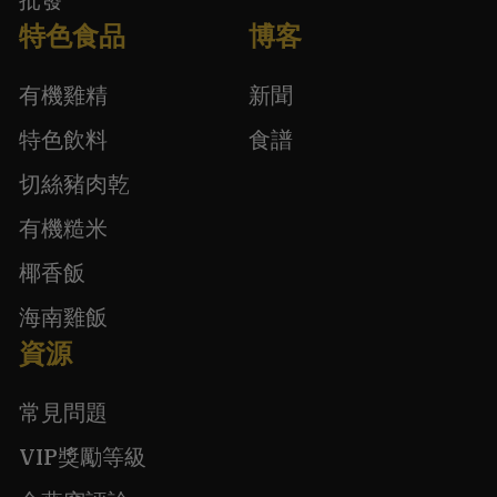
特色食品
博客
有機雞精
新聞
特色飲料
食譜
切絲豬肉乾
有機糙米
椰香飯
海南雞飯
資源
常見問題
VIP獎勵等級