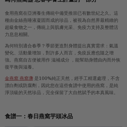
食用燕窩在亞洲養生傳統中備受推崇已有數世紀之久。這
種由金絲燕唾液凝固而成的珍品，被視為自然界最精緻的
超級食物之一，傳統上與肌膚光采、免疫力支持及整體活
力息息相關。
為何特別適合春季？季節更迭對身體提出真實需求：氣溫
變化、活動量增加，對許多人而言，免疫反應也隨之增
強。燕窩自古便被用作
滋補成分
，能幫助身體由內而外恢
復平衡與滋養。
金燕窩 燕窩盞
是100%純正天然，經手工精選處理，不含
漂白劑或防腐劑，因此您在這些食譜中使用的燕窩，是純
淨頂級的天然珍品，完全保留了大自然賦予的本真風味。
食譜一：春日燕窩芋頭冰品