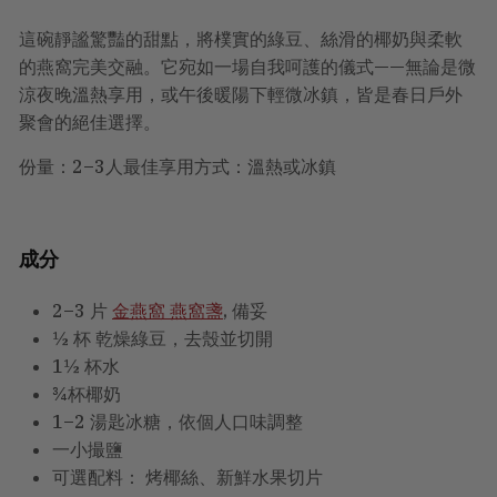
這碗靜謐驚豔的甜點，將樸實的綠豆、絲滑的椰奶與柔軟
的燕窩完美交融。它宛如一場自我呵護的儀式——無論是微
涼夜晚溫熱享用，或午後暖陽下輕微冰鎮，皆是春日戶外
聚會的絕佳選擇。
份量：2–3人最佳享用方式：溫熱或冰鎮
成分
2–3 片
金燕窩 燕窩盞
, 備妥
½ 杯 乾燥綠豆，去殼並切開
1½ 杯水
¾杯椰奶
1–2 湯匙冰糖，依個人口味調整
一小撮鹽
可選配料：
烤椰絲、新鮮水果切片