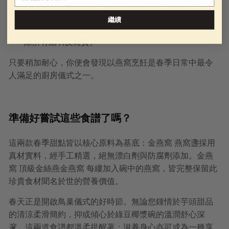
少即是多，甜味劑亦然。
冰糖是傳統首選。它能增添
溫和純淨的甘甜，同時不掩蓋鳥巢細膩的天然風味。
繼續
仔細清洗。
浸泡後，請輕柔沖洗燕窩，並在烹煮前去
除所有細羽及雜質。
只要稍加耐心，你便會發現以燕窩烹飪是春季日常中最令
人滿足的廚房儀式之一。
準備好嘗試這些食譜了嗎？
這兩款春季甜點皆以核心原料為基底：金燕窩 燕窩盞採用
真材實料，經手工精選，絕無漂白劑與防腐劑添加。金燕
窩 頂級金絲燕金燕窩 每縷加入碗中的燕窩，皆完整保留此
珍貴食材聞名於世的營養價值。
春天正是開啟鳥巢儀式的好時節。無論您鍾情於芋頭甜品
的清涼柔滑簡約，抑或傾心於綠豆椰漿碗的溫潤舒心深
邃，這兩道食譜都溫柔提醒著：滋養身心亦可成為一種享