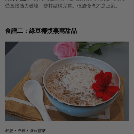
受直接熱力破壞，使其結構完整。低溫慢煮才是上策。
食譜二：綠豆椰漿燕窩甜品
輕盈 • 舒緩 • 春日靈感