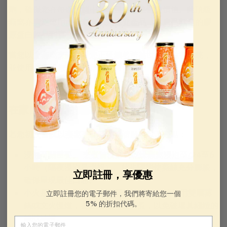
劑
，確保您在每碗珍饈中都能獲得完整營養價值。此頂級
燕窩亦廣泛應用於金燕窩系列保健產品，從廣受歡迎的膠
原蛋白飲品到這些家庭食譜皆然。
當您以金燕窩烹調時，您正延續著跨越世代的滋養傳統，
並使用著值得您全然信賴的食材。
在家自製燕窩的藝術
若您初次嘗試以燕窩烹調料理，請留意以下幾點：
浸泡至關重要。
烹煮前務必將乾燥燕窩浸泡至少4至6
小時（隔夜浸泡最理想）。此步驟能使燕絲充分膨脹，
立即註冊，享優惠
確保呈現最佳口感。
小火是你的好幫手。
燕窩質地纖細。無論使用雙層蒸
立即註冊您的電子郵件，我們將寄給您一個
5% 的折扣代碼。
鍋或文火慢燉，都應避免高溫烹煮，以免破壞其細緻的
絲狀結構。
電子郵件