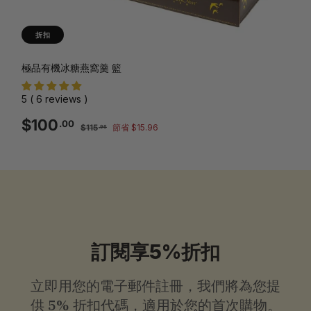
折扣
極品有機冰糖燕窩羹 籃
5 ( 6 reviews )
銷
一
$100.00
$100
.00
$115.96
$115
節省 $15.96
.96
售
般
價
價
格
格
訂閱享5%折扣
立即用您的電子郵件註冊，我們將為您提
供
5% 折扣代碼，適用於您的首次購物。