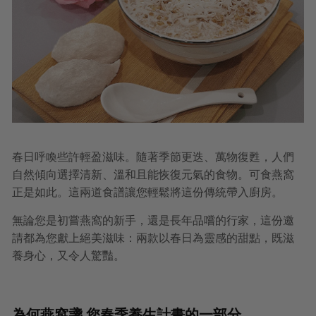
春日呼喚些許輕盈滋味。隨著季節更迭、萬物復甦，人們
自然傾向選擇清新、溫和且能恢復元氣的食物。可食燕窩
正是如此。這兩道食譜讓您輕鬆將這份傳統帶入廚房。
無論您是初嘗燕窩的新手，還是長年品嚐的行家，這份邀
請都為您獻上絕美滋味：兩款以春日為靈感的甜點，既滋
養身心，又令人驚豔。
為何燕窩盞 您春季養生計畫的一部分