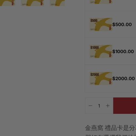
$500.00
$1000.00
$2000.00
已
含
−
+
稅。
運
費
金燕窩 禮品卡是
將