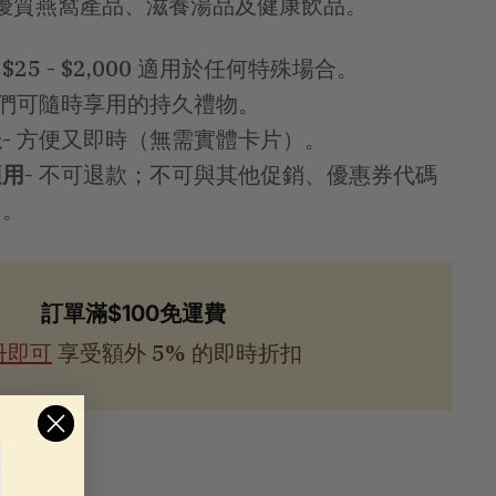
優質燕窩產品、滋養湯品及健康飲品。
：
$25 - $2,000 適用於任何特殊場合。
他們可隨時享用的持久禮物。
送
- 方便又即時（無需實體卡片）。
適用
- 不可退款；不可與其他促銷、優惠券代碼
用。
訂單滿$100免運費
冊即可
享受額外 5% 的即時折扣
賴的品牌