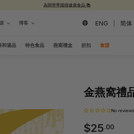
為開學季囤積健康食品 📚
新品上市！
30週年紀念禮盒 🎁
30 週年慶 🎉
暫
停
ENG
简体
源
博客
幻
燈
片
料和湯品
特色食品
燕窩禮盒
折扣
食譜
金燕窩禮
No review
$25
$25
.00
常