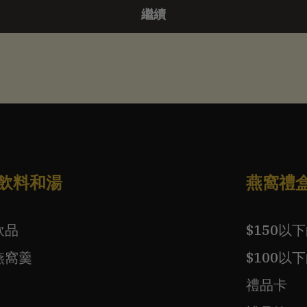
繼續
飲料和湯
燕窩禮
飲品
$150以
燕窩羹
$100以
禮品卡