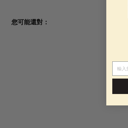
您可能還對：
電子郵
金燕窩禮品卡
No reviews