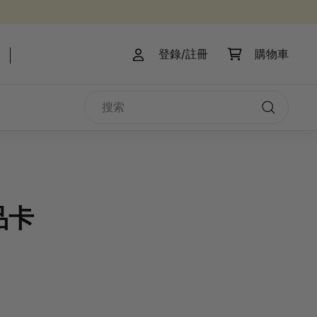
登錄/註冊
購物車
搜
索
搜
索
品卡
s
.00