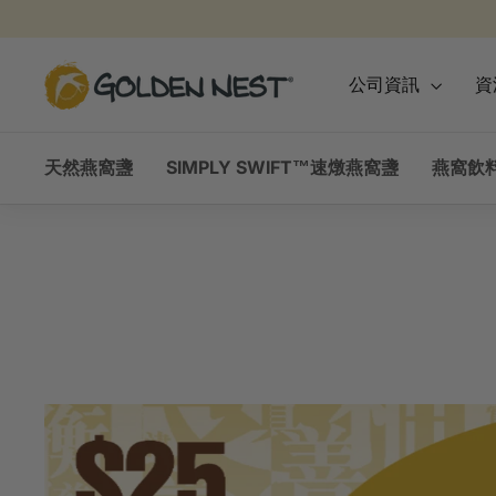
跳
到
內
金
公司資訊
資
容
燕
窩
天然燕窩盞
SIMPLY SWIFT™速燉燕窩盞
燕窩飲