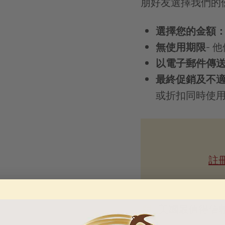
朋好友選擇我們的
於
結
帳
選擇您的金額
時
計
無使用期限
- 
算。
以電子郵件傳
最終促銷及不
或折扣同時使
註
美國最值得信