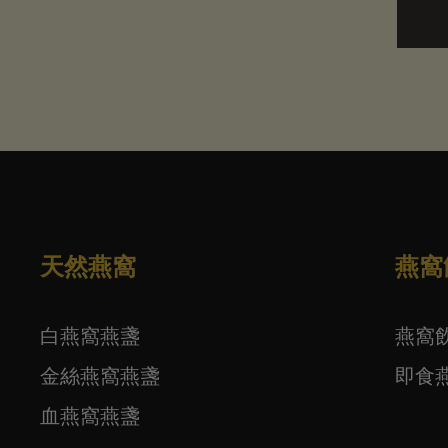
天然燕窩
燕窩
白燕窩燕盞
燕窩
金絲燕窩燕盞
即食
血燕窩燕盞