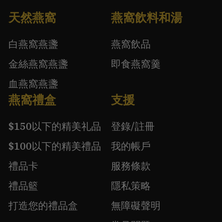
天然燕窩
燕窩飲料和湯
白燕窩燕盞
燕窩飲品
金絲燕窩燕盞
即食燕窩羹
血燕窩燕盞
燕窩禮盒
支援
$150以下的精美礼品
登錄/註冊
$100以下的精美禮品
我的帳戶
禮品卡
服務條款
禮品籃
隱私策略
打造您的禮品盒
無障礙聲明