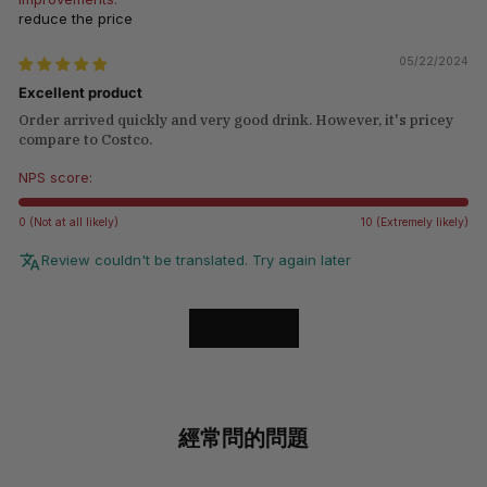
reduce the price
05/22/2024
Excellent product
Order arrived quickly and very good drink. However, it's pricey
compare to Costco.
NPS score:
0 (Not at all likely)
10 (Extremely likely)
Review couldn't be translated. Try again later
LOAD MORE
經常問的問題