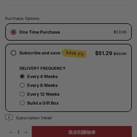
已
Purchase Options
含
稅。
One Time Purchase
$53.99
運
費
將
於
Subscribe and save
$51.29
SAVE 5%
$53.99
結
帳
時
DELIVERY FREQUENCY
計
算。
Every 4 Weeks
Every 8 Weeks
Every 12 Weeks
Build a Gift Box
Subscription Detail
添加到購物車
−
+