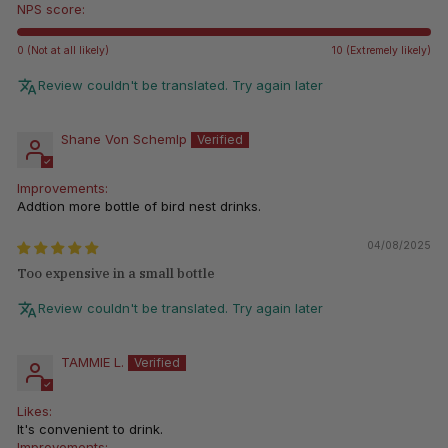
NPS score:
0 (Not at all likely)
10 (Extremely likely)
Review couldn't be translated. Try again later
Shane Von Schemlp
Improvements:
Addtion more bottle of bird nest drinks.
04/08/2025
Too expensive in a small bottle
Review couldn't be translated. Try again later
TAMMIE L.
Likes:
It's convenient to drink.
Improvements: