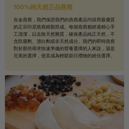
100%純天然正品燕窩
在金燕窩，我們保證我們的燕窩產品均採用最優質
的正宗印尼燕窩精製而成。每個燕窩都經過精心手
工清潔，以去除天然雜質，確保產品純正天然，不
含防腐劑、漂白劑或非天然成分。我們的即時燕窩
對於那些尋求快速準備的營養選擇的人來說，湯是
完美的選擇，使其成為輕鬆節日禮物的絕佳選擇。