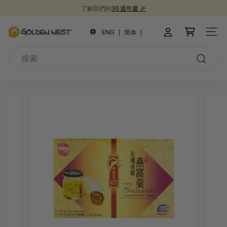
跳
了解我們的
30 週年慶 🎉
到
新品上市！
為開學季囤積健康食品 📚
30週年紀念禮盒 🎁
暫
內
金
停
ENG
简体
網站
容
幻
燕
燈
搜
窩
片
索
搜
索