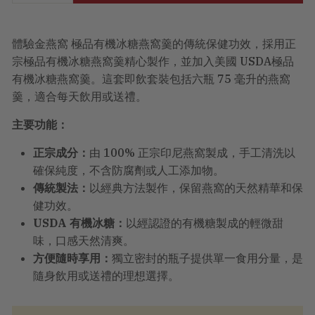
體驗金燕窩 極品有機冰糖燕窩羹的傳統保健功效，採用正
宗極品有機冰糖燕窩羹精心製作，並加入美國 USDA極品
有機冰糖燕窩羹。這套即飲套裝包括六瓶 75 毫升的燕窩
羹，適合每天飲用或送禮。
主要功能：
正宗成分：
由 100% 正宗印尼燕窩製成，手工清洗以
確保純度，不含防腐劑或人工添加物。
傳統製法：
以經典方法製作，保留燕窩的天然精華和保
健功效。
USDA 有機冰糖：
以經認證的有機糖製成的輕微甜
味，口感天然清爽。
方便隨時享用：
獨立密封的瓶子提供單一食用分量，是
隨身飲用或送禮的理想選擇。