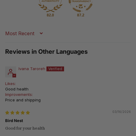
82.0
87.2
Sort by
Reviews in Other Languages
Ivana Taroreh
Likes:
Good health
Improvements:
Price and shipping
03/16/2026
Bird Nest
Good for your health