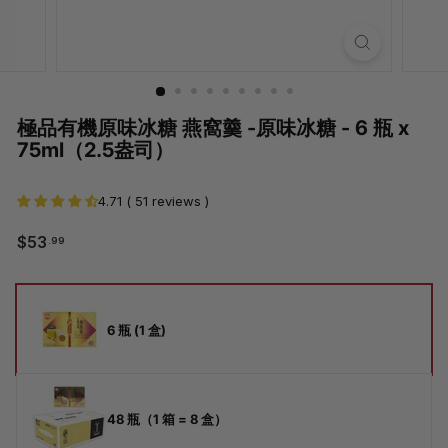
極品有機原味冰糖 燕窩羹 -原味冰糖 - 6 瓶 x
75ml（2.5盎司）
4.71 ( 51 reviews )
$53.99
$53
.99
常
銷
規
售
價
價
尺
格
格
寸
6 瓶 (1 盒)
48 瓶（1 箱 = 8 盒）