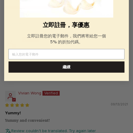
NPS score:
0 (Not at all likely)
10 (Extremely likely)
Review couldn't be translated. Try again later
立即註冊，享優惠
立即註冊您的電子郵件，我們將寄給您一個
K
5% 的折扣代碼。
09/13/2021
電子郵件
Ok
Taste not bad.
繼續
Review couldn't be translated. Try again later
Vivian Wong
09/13/2021
Yummy!
Yummy and convenient!
Review couldn't be translated. Try again later