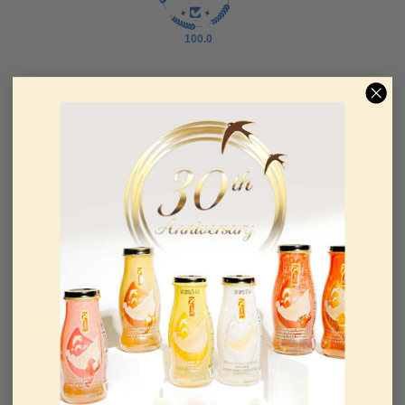
100.0
Sort by
Reviews in Other Languages
Sean
Likes:
Taste
Improvements:
Price
07/11/2024
Okay
A little too dry.