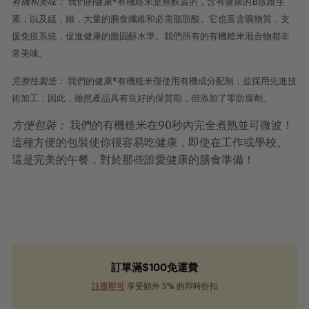
有機和美味：
我們的健康®有機糙米是無麩質的，含有健康的B族維生
素，以及錳，鐵，大量的膳食纖維和必需脂肪酸。它也富含礦物質，支
援免疫系統，促進健康的膽固醇水準。我們所有的有機糙米混合物都非
常美味。
完整性製造：
我們的健康®有機糙米僅使用有機成分配制，並採用先進技
術加工，因此，雖然產品具有良好的保質期，但添加了零防腐劑。
方便包裝：
我們的有機糙米在90秒內完全煮熟並可微波！
這種方便的包裝使你很容易吃健康，即使在工作或學校。
這是完美的午餐，對於那些誰愛健康的膳食準備！
訂單滿$100免運費
註冊即可
享受額外 5% 的即時折扣