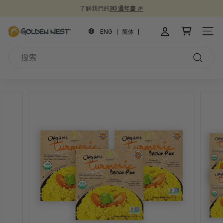
跳
了解我們的
30 週年慶 🎉
到
新品上市！
為開學季囤積健康食品 📚
30週年紀念禮盒 🎁
暫
內
金
停
ENG
简体
網站
容
幻
燕
燈
搜
窩
片
索
搜
索