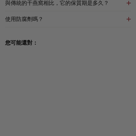
與傳統的干燕窩相比，它的保質期是多久？
使用防腐劑嗎？
您可能還對：
健康有機薑黃糙米 - 3碗 x 216 克
（7.6 盎司）